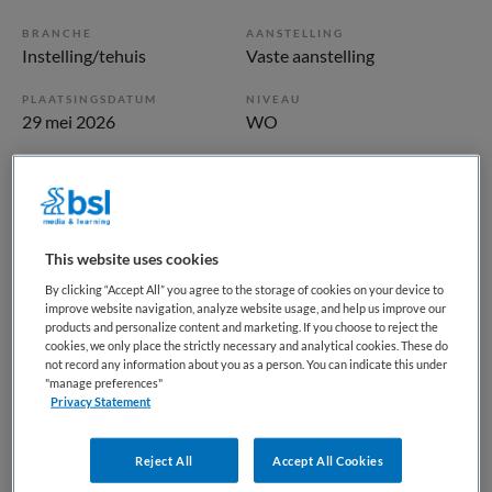
BRANCHE
AANSTELLING
Instelling/tehuis
Vaste aanstelling
PLAATSINGSDATUM
NIVEAU
29 mei 2026
WO
ERVARING
DIENSTVERBAND
Ervaren
Uurbasis
Vacature niet beschikbaar
This website uses cookies
By clicking “Accept All” you agree to the storage of cookies on your device to
Deze vacature Psychiater ART-behandelstaf (EPA-
improve website navigation, analyze website usage, and help us improve our
products and personalize content and marketing. If you choose to reject the
doelgroep) bij Reinier van Arkel is niet meer actueel.
cookies, we only place the strictly necessary and analytical cookies. These do
Hieronder staan enkele vergelijkbare vacatures die voor u
not record any information about you as a person. You can indicate this under
wellicht interessant zijn.
"manage preferences"
Privacy Statement
Reject All
Accept All Cookies