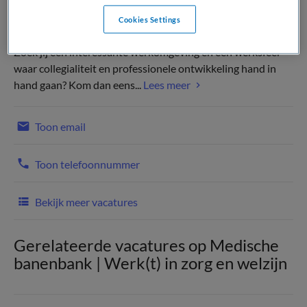
Cookies Settings
Zoek jij een interessante werkomgeving en een werksfeer
waar collegialiteit en professionele ontwikkeling hand in
hand gaan? Kom dan eens...
Lees meer
Toon email
Toon telefoonnummer
Bekijk meer vacatures
Gerelateerde vacatures op Medische
banenbank | Werk(t) in zorg en welzijn