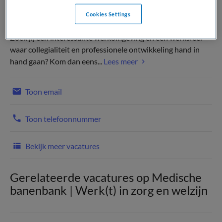
Cookies Settings
Zoek jij een interessante werkomgeving en een werksfeer
waar collegialiteit en professionele ontwikkeling hand in
hand gaan? Kom dan eens...
Lees meer
Toon email
Toon telefoonnummer
Bekijk meer vacatures
Gerelateerde vacatures op Medische
banenbank | Werk(t) in zorg en welzijn