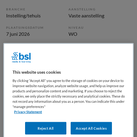
BRANCHE
AANSTELLING
Instelling/tehuis
Vaste aanstelling
PLAATSINGSDATUM
NIVEAU
7 juni 2026
WO
ERVARING
DIENSTVERBAND
Ervaren
Fulltime
Vacature niet beschikbaar
This website uses cookies
By clicking “Accept All” you agree to the storage of cookies on your device to
Deze vacature Psychiater Regioteam Vught-Meierij bij
improve website navigation, analyze website usage, and help us improve our
products and personalize content and marketing. If you choose to reject the
Reinier van Arkel is niet meer actueel. Hieronder staan
cookies, we only place the strictly necessary and analytical cookies. These do
enkele vergelijkbare vacatures die voor u wellicht
not record any information about you as a person. You can indicate this under
interessant zijn.
"manage preferences"
Privacy Statement
Reject All
Accept All Cookies