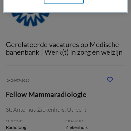
Gerelateerde vacatures op Medische
banenbank | Werk(t) in zorg en welzijn
24-07-2026
Fellow Mammaradiologie
St. Antonius Ziekenhuis
, Utrecht
FUNCTIE
BRANCHE
Radioloog
Ziekenhuis