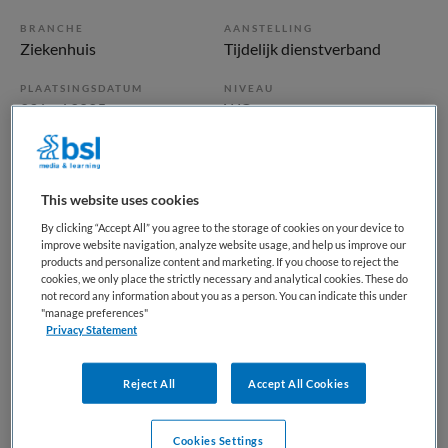
BRANCHE
AANSTELLING
Ziekenhuis
Tijdelijk dienstverband
PLAATSINGSDATUM
NIVEAU
29 juni 2025
WO
ERVARING
DIENSTVERBAND
Niet nader bepaald
Fulltime
This website uses cookies
By clicking “Accept All” you agree to the storage of cookies on your device to
Vacature niet beschikbaar
improve website navigation, analyze website usage, and help us improve our
products and personalize content and marketing. If you choose to reject the
Deze vacature Fellow neuroradiologie bij UMC Utrecht is
cookies, we only place the strictly necessary and analytical cookies. These do
not record any information about you as a person. You can indicate this under
niet meer actueel. Hieronder staan enkele vergelijkbare
"manage preferences"
vacatures die voor u wellicht interessant zijn.
Privacy Statement
Reject All
Accept All Cookies
Cookies Settings