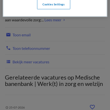
Cookies Settings
Wij zijn een groot topklinisch opleidingsziekenhuis. Daar
zijn we trots op! Onze professionals werken met hart & ziel
aan waardevolle zorg:...
Lees meer
Toon email
Toon telefoonnummer
Bekijk meer vacatures
Gerelateerde vacatures op Medische
banenbank | Werk(t) in zorg en welzijn
25-07-2026