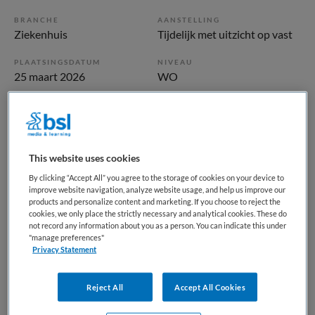
BRANCHE
AANSTELLING
Ziekenhuis
Tijdelijk met uitzicht op vast
PLAATSINGSDATUM
NIVEAU
25 maart 2026
WO
ERVARING
DIENSTVERBAND
Niet nader bepaald
Fulltime
This website uses cookies
Vacature niet beschikbaar
By clicking “Accept All” you agree to the storage of cookies on your device to
improve website navigation, analyze website usage, and help us improve our
Deze vacature SEH-arts (0,6 - 1,0 fte) bij Martini Ziekenhuis
products and personalize content and marketing. If you choose to reject the
is niet meer actueel. Hieronder staan enkele vergelijkbare
cookies, we only place the strictly necessary and analytical cookies. These do
vacatures die voor u wellicht interessant zijn.
not record any information about you as a person. You can indicate this under
"manage preferences"
Privacy Statement
Reject All
Accept All Cookies