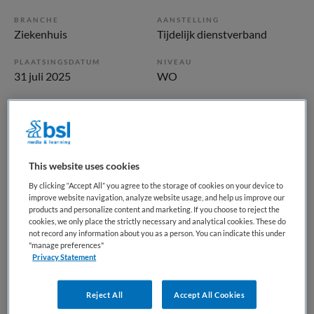
BRANCHE
AANSTELLING
Ziekenhuis
Tijdelijk dienstverband
PLAATSINGSDATUM
NIVEAU
31 juli 2025
WO
ERVARING
DIENSTVERBAND
Ervaren
Parttime
Vacature niet beschikbaar
This website uses cookies
By clicking “Accept All” you agree to the storage of cookies on your device to
Deze vacature SEH arts Chef de Clinique bij Dijklander
improve website navigation, analyze website usage, and help us improve our
Ziekenhuis is niet meer actueel. Hieronder staan enkele
products and personalize content and marketing. If you choose to reject the
cookies, we only place the strictly necessary and analytical cookies. These do
vergelijkbare vacatures die voor u wellicht interessant zijn.
not record any information about you as a person. You can indicate this under
"manage preferences"
Privacy Statement
Reject All
Accept All Cookies