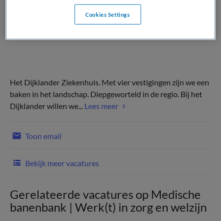
Cookies Settings
Het Dijklander Ziekenhuis. Met vier vestigingen zijn we een
baken in het landschap. Diepgeworteld in de regio. Bij het
Dijklander willen we...
Lees meer
Toon email
Bekijk meer vacatures
Gerelateerde vacatures op Medische
banenbank | Werk(t) in zorg en welzijn