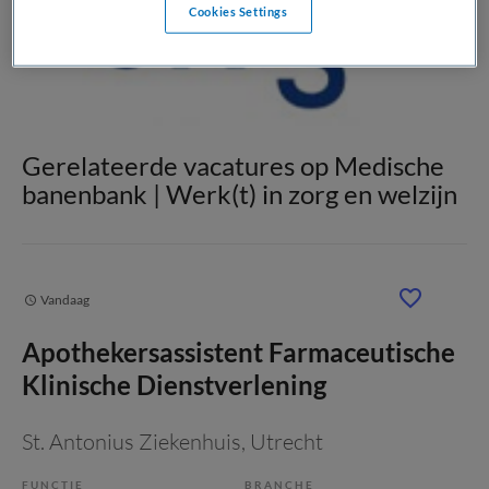
Cookies Settings
Gerelateerde vacatures op Medische
banenbank | Werk(t) in zorg en welzijn
Vandaag
Apothekersassistent Farmaceutische
Klinische Dienstverlening
St. Antonius Ziekenhuis
, Utrecht
FUNCTIE
BRANCHE