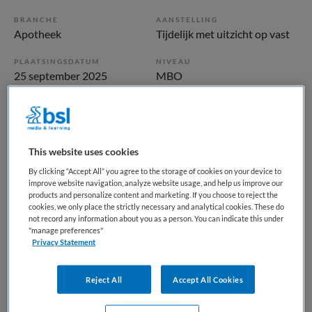
BRANCHE
AANSTELLING
Apotheek
Tijdelijk met uitzicht op vast
PLAATSINGSDATUM
NIVEAU
25 september 2025
MBO
ERVARING
DIENSTVERBAND
Ervaren
Fulltime
This website uses cookies
Vacature niet beschikbaar
By clicking “Accept All” you agree to the storage of cookies on your device to
improve website navigation, analyze website usage, and help us improve our
Deze vacature Apothekersassistent bij OLVG is niet meer
products and personalize content and marketing. If you choose to reject the
actueel. Hieronder staan enkele vergelijkbare vacatures die
cookies, we only place the strictly necessary and analytical cookies. These do
not record any information about you as a person. You can indicate this under
voor u wellicht interessant zijn.
"manage preferences"
Privacy Statement
Reject All
Accept All Cookies