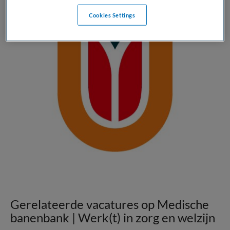
Cookies Settings
Gerelateerde vacatures op Medische
banenbank | Werk(t) in zorg en welzijn