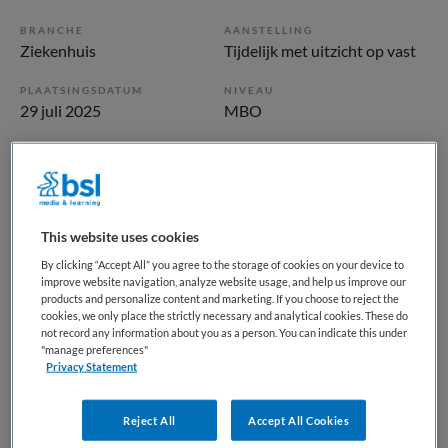
BRANCHE
AANSTELLING
Ziekenhuis
Tijdelijk met uitzicht op vast
PLAATSINGSDATUM
NIVEAU
29 juli 2025
MBO
ERVARING
DIENSTVERBAND
Ervaren
Parttime
Vacature niet beschikbaar
This website uses cookies
By clicking “Accept All” you agree to the storage of cookies on your device to
Deze vacature Doktersassistent Emma Poli Kind bij
improve website navigation, analyze website usage, and help us improve our
Amsterdam UMC is niet meer actueel. Hieronder staan
products and personalize content and marketing. If you choose to reject the
cookies, we only place the strictly necessary and analytical cookies. These do
enkele vergelijkbare vacatures die voor u wellicht
not record any information about you as a person. You can indicate this under
interessant zijn.
"manage preferences"
Privacy Statement
Reject All
Accept All Cookies