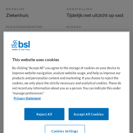
BRANCHE
AANSTELLING
Ziekenhuis
Tijdelijk met uitzicht op vast
PLAATSINGSDATUM
NIVEAU
6 april 2025
MBO
ERVARING
DIENSTVERBAND
Niet nader bepaald
Parttime
This website uses cookies
By clicking “Accept All” you agree to the storage of cookies on your device to
Vacature niet beschikbaar
improve website navigation, analyze website usage, and help us improve our
products and personalize content and marketing. If you choose to reject the
Deze vacature Doktersassistent Oncologie & Hematologie
cookies, we only place the strictly necessary and analytical cookies. These do
not record any information about you as a person. You can indicate this under
bij OLVG is niet meer actueel. Hieronder staan enkele
"manage preferences"
vergelijkbare vacatures die voor u wellicht interessant zijn.
Privacy Statement
Reject All
Accept All Cookies
Cookies Settings