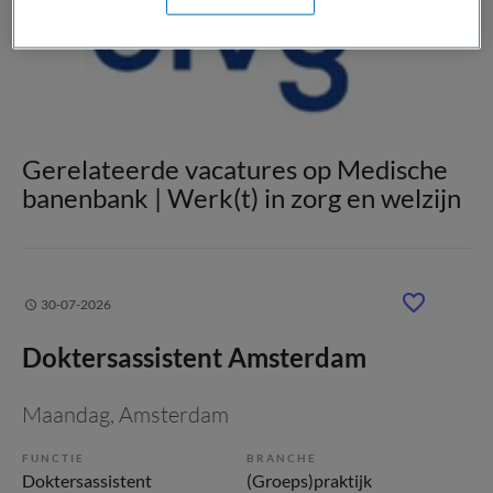
Gerelateerde vacatures op Medische
banenbank | Werk(t) in zorg en welzijn
30-07-2026
Doktersassistent Amsterdam
Maandag
, Amsterdam
FUNCTIE
BRANCHE
Doktersassistent
(Groeps)praktijk