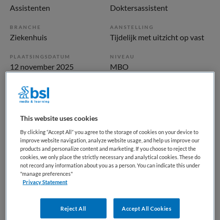
Assistenten
Doktersassistent
BRANCHE
AANSTELLING
Ziekenhuis
Tijdelijk met uitzicht op vast
PLAATSINGSDATUM
NIVEAU
12 november 2025
MBO
ERVARING
DIENSTVERBAND
Niet nader bepaald
Parttime
This website uses cookies
Vacature niet beschikbaar
By clicking “Accept All” you agree to the storage of cookies on your device to
improve website navigation, analyze website usage, and help us improve our
Deze vacature Doktersassistent poli Heelkunde &
products and personalize content and marketing. If you choose to reject the
cookies, we only place the strictly necessary and analytical cookies. These do
Anesthesiologie bij Amsterdam UMC is niet meer actueel.
not record any information about you as a person. You can indicate this under
Hieronder staan enkele vergelijkbare vacatures die voor u
"manage preferences"
Privacy Statement
wellicht interessant zijn.
Reject All
Accept All Cookies