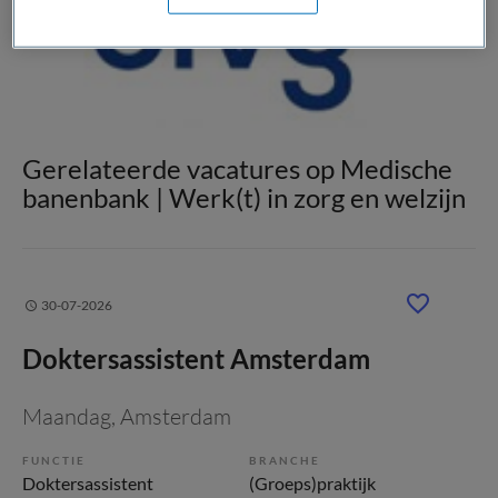
Gerelateerde vacatures op Medische
banenbank | Werk(t) in zorg en welzijn
30-07-2026
Doktersassistent Amsterdam
Maandag
, Amsterdam
FUNCTIE
BRANCHE
Doktersassistent
(Groeps)praktijk