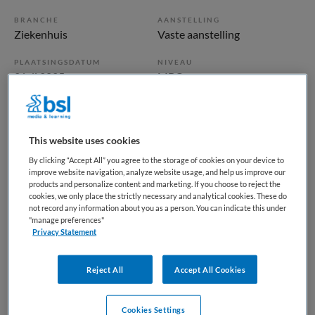
BRANCHE
AANSTELLING
Ziekenhuis
Vaste aanstelling
PLAATSINGSDATUM
NIVEAU
2 juli 2025
MBO
ERVARING
DIENSTVERBAND
Starter
Parttime
This website uses cookies
By clicking “Accept All” you agree to the storage of cookies on your device to
Vacature niet beschikbaar
improve website navigation, analyze website usage, and help us improve our
products and personalize content and marketing. If you choose to reject the
Deze vacature Doktersassistent Verloskunde bij OLVG is
cookies, we only place the strictly necessary and analytical cookies. These do
not record any information about you as a person. You can indicate this under
niet meer actueel. Hieronder staan enkele vergelijkbare
"manage preferences"
vacatures die voor u wellicht interessant zijn.
Privacy Statement
Reject All
Accept All Cookies
Cookies Settings