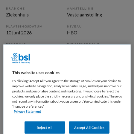
BRANCHE
AANSTELLING
Ziekenhuis
Vaste aanstelling
PLAATSINGSDATUM
NIVEAU
10 juni 2026
HBO
ERVARING
DIENSTVERBAND
Ervaren
Fulltime
Vacature niet beschikbaar
This website uses cookies
By clicking “Accept All” you agree to the storage of cookies on your device to
Deze vacature OK assistent bij ZGT is niet meer actueel.
improve website navigation, analyze website usage, and help us improve our
Hieronder staan enkele vergelijkbare vacatures die voor u
products and personalize content and marketing. If you choose to reject the
wellicht interessant zijn.
cookies, we only place the strictly necessary and analytical cookies. These do
not record any information about you as a person. You can indicate this under
"manage preferences"
Privacy Statement
Reject All
Accept All Cookies