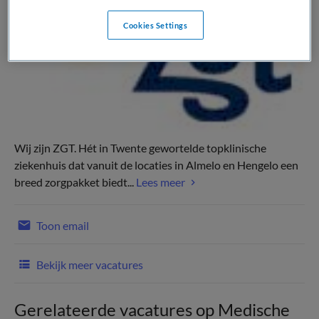
Cookies Settings
Wij zijn ZGT. Hét in Twente gewortelde topklinische
ziekenhuis dat vanuit de locaties in Almelo en Hengelo een
breed zorgpakket biedt...
Lees meer
Toon email
Bekijk meer vacatures
Gerelateerde vacatures op Medische