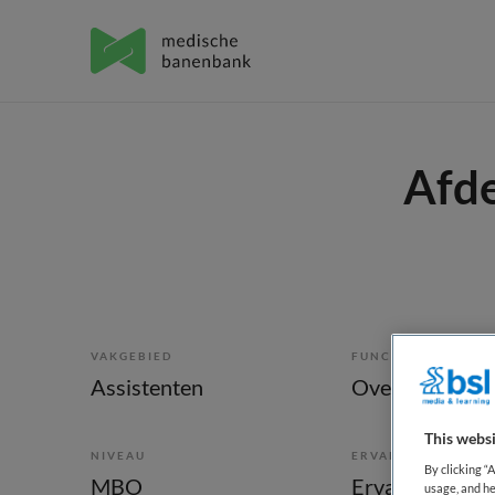
Afde
VAKGEBIED
FUNCTIE
Assistenten
This websi
NIVEAU
ERVARING
By clicking “
MBO
Ervaren
usage, and he