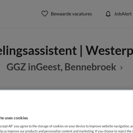
Bewaarde vacatures
JobAlert
lingsassistent | Wester
GGZ inGeest, Bennebroek
BRANCHE
AANSTELLING
Overige beroepen assistenten
GGZ
Tijdelijk di
te uses cookies
DIENSTVERBAND
Accept All” you agree to the storage of cookies on your device to improve website navigation, 
Niet nader bepaald
lp us improve our products and personalize content and marketing. If you choose to reject the 