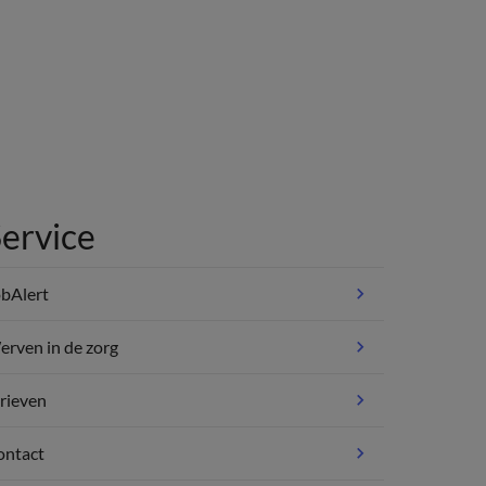
ervice
bAlert
rven in de zorg
rieven
ontact