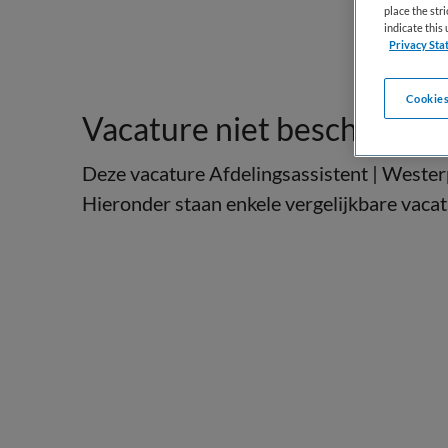
place the str
indicate thi
Privacy Sta
Cookies
Vacature niet beschikbaar
Deze vacature Afdelingsassistent | Westerp
Hieronder staan enkele vergelijkbare vacatu