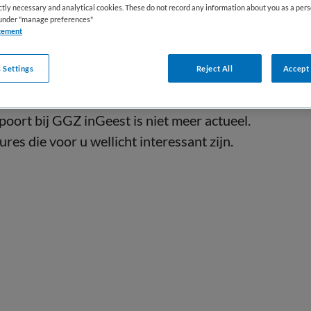
ictly necessary and analytical cookies. These do not record any information about you as a pers
s under "manage preferences"
tement
 Settings
Reject All
Accept 
oort bij GGZ inGeest is niet meer actueel.
res die voor u wellicht interessant zijn.