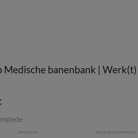
 Medische banenbank | Werk(t) i
t
emstede
BRANCHE
OPLEIDINGSNIVEAU