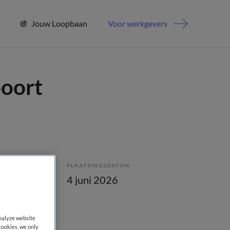
Jouw Loopbaan
Voor werkgevers
poort
PLAATSINGSDATUM
enstverband
4 juni 2026
analyze website
cookies, we only