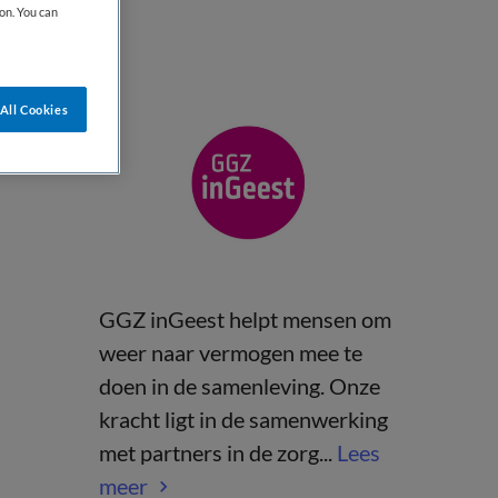
on. You can
All Cookies
GGZ inGeest helpt mensen om
weer naar vermogen mee te
doen in de samenleving. Onze
kracht ligt in de samenwerking
met partners in de zorg...
Lees
meer