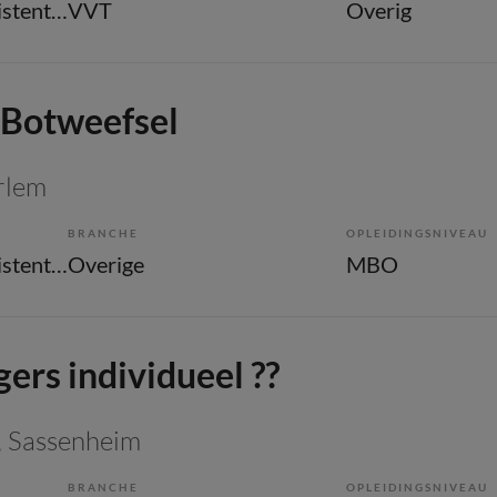
Overige beroepen assistenten
VVT
Overig
Botweefsel
rlem
BRANCHE
OPLEIDINGSNIVEAU
Overige beroepen assistenten
Overige
MBO
gers individueel ??
, Sassenheim
BRANCHE
OPLEIDINGSNIVEAU