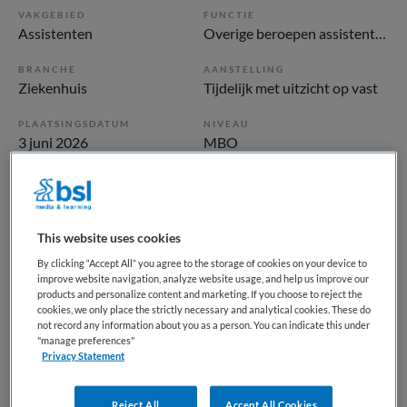
VAKGEBIED
FUNCTIE
Assistenten
Overige beroepen assistenten
BRANCHE
AANSTELLING
Ziekenhuis
Tijdelijk met uitzicht op vast
PLAATSINGSDATUM
NIVEAU
3 juni 2026
MBO
ERVARING
DIENSTVERBAND
Ervaren
Parttime
This website uses cookies
Vacature niet beschikbaar
By clicking “Accept All” you agree to the storage of cookies on your device to
improve website navigation, analyze website usage, and help us improve our
Deze vacature Medewerker Front- en Backoffice Polikliniek
products and personalize content and marketing. If you choose to reject the
cookies, we only place the strictly necessary and analytical cookies. These do
Interne Geneeskunde bij Diakonessenhuis is niet meer
not record any information about you as a person. You can indicate this under
actueel. Hieronder staan enkele vergelijkbare vacatures die
"manage preferences"
voor u wellicht interessant zijn.
Privacy Statement
Reject All
Accept All Cookies