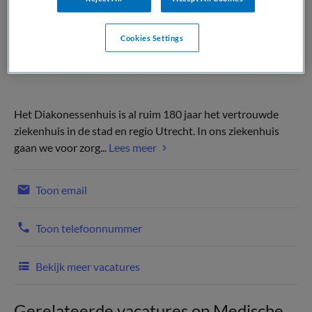
Cookies Settings
Het Diakonessenhuis is al ruim 180 jaar het vertrouwde
ziekenhuis in de stad en regio Utrecht. In ons ziekenhuis
gaan we voor zorg...
Lees meer
Toon email
Toon telefoonnummer
Bekijk meer vacatures
Gerelateerde vacatures op Medische