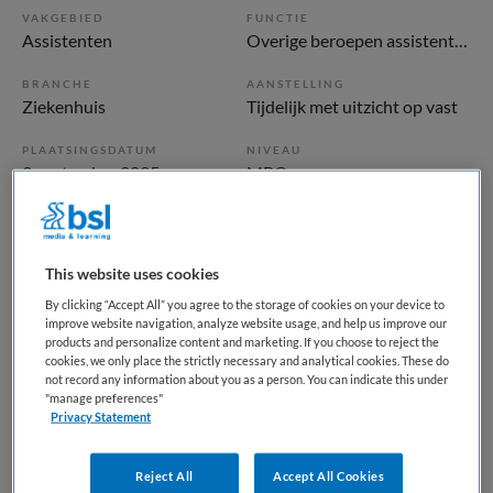
VAKGEBIED
FUNCTIE
Assistenten
Overige beroepen assistenten
BRANCHE
AANSTELLING
Ziekenhuis
Tijdelijk met uitzicht op vast
PLAATSINGSDATUM
NIVEAU
3 september 2025
MBO
ERVARING
DIENSTVERBAND
Ervaren
Niet nader bepaald
This website uses cookies
By clicking “Accept All” you agree to the storage of cookies on your device to
Vacature niet beschikbaar
improve website navigation, analyze website usage, and help us improve our
products and personalize content and marketing. If you choose to reject the
Deze vacature Onderwijsondersteuner opleidersbureau
cookies, we only place the strictly necessary and analytical cookies. These do
Huisartsopleiding bij Amsterdam UMC is niet meer actueel.
not record any information about you as a person. You can indicate this under
"manage preferences"
Hieronder staan enkele vergelijkbare vacatures die voor u
Privacy Statement
wellicht interessant zijn.
Reject All
Accept All Cookies