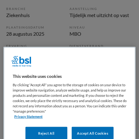
BRANCHE
AANSTELLING
Ziekenhuis
Tijdelijk met uitzicht op vast
PLAATSINGSDATUM
NIVEAU
28 augustus 2025
MBO
ERVARING
DIENSTVERBAND
Ervaren
Parttime
Vacature niet beschikbaar
This website uses cookies
Deze vacature Polikliniekassistent Chirurgie bij Dijklander
By clicking “Accept All” you agree to the storage of cookies on your device to
improve website navigation, analyze website usage, and help us improve our
Ziekenhuis is niet meer actueel. Hieronder staan enkele
products and personalize content and marketing. If you choose to reject the
vergelijkbare vacatures die voor u wellicht interessant zijn.
cookies, we only place the strictly necessary and analytical cookies. These do
not record any information about you as a person. You can indicate this under
"manage preferences"
Privacy Statement
Reject All
Accept All Cookies