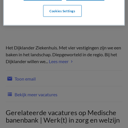
Cookies Settings
Het Dijklander Ziekenhuis. Met vier vestigingen zijn we een
baken in het landschap. Diepgeworteld in de regio. Bij het
Dijklander willen we...
Lees meer
Toon email
Bekijk meer vacatures
Gerelateerde vacatures op Medische
banenbank | Werk(t) in zorg en welzijn