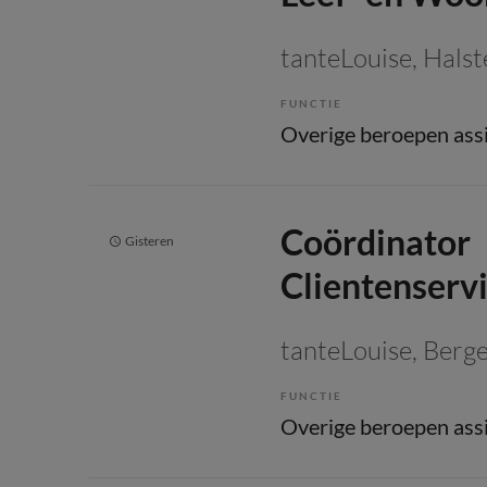
tanteLouise
, Hals
FUNCTIE
Coördinator
Gisteren
Clientenserv
tanteLouise
, Berg
FUNCTIE