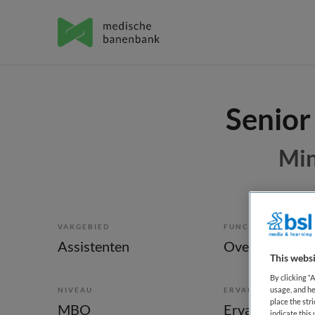
Senior
Min
VAKGEBIED
FUNCTIE
Assistenten
This websi
By clicking “
usage, and he
NIVEAU
ERVARING
place the str
MBO
Ervaren
indicate thi