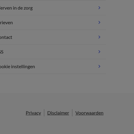
rven in de zorg
rieven
ontact
SS
okie instellingen
Privacy
Disclaimer
Voorwaarden