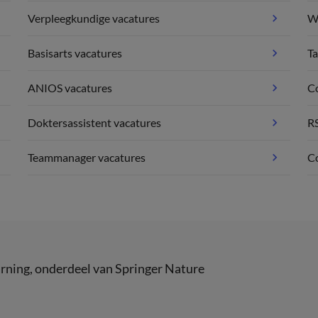
Verpleegkundige vacatures
We
Basisarts vacatures
Ta
ANIOS vacatures
C
Doktersassistent vacatures
R
Teammanager vacatures
Co
rning
, onderdeel van
Springer Nature