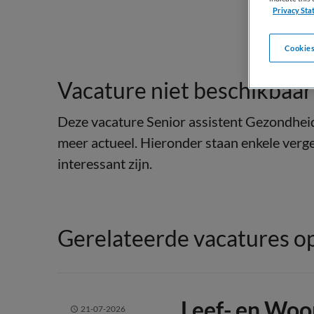
Privacy Sta
Cookies
Vacature niet beschikbaar
Deze vacature Senior assistent Gezondheid
meer actueel. Hieronder staan enkele verge
interessant zijn.
Gerelateerde vacatures op
Leef- en Wo
21-07-2026