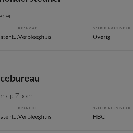
teren
BRANCHE
OPLEIDINGSNIVEAU
Overige beroepen assistenten
Verpleeghuis
Overig
icebureau
en op Zoom
BRANCHE
OPLEIDINGSNIVEAU
Overige beroepen assistenten
Verpleeghuis
HBO