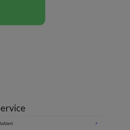
ervice
bAlert