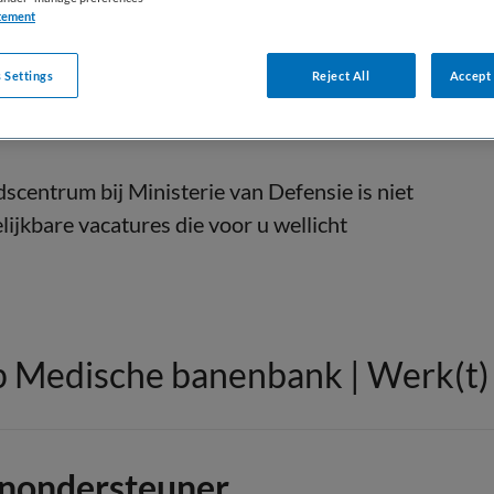
tement
 Settings
Reject All
Accept 
scentrum bij Ministerie van Defensie is niet
lijkbare vacatures die voor u wellicht
 Medische banenbank | Werk(t) i
onondersteuner