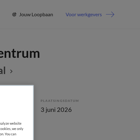
Jouw Loopbaan
Voor werkgevers
centrum
al
PLAATSINGSDATUM
lling
3 juni 2026
analyze website
cookies, we only
on. You can