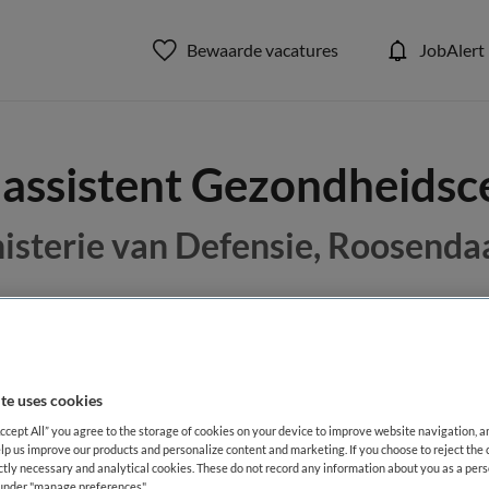
Bewaarde vacatures
JobAlert
 assistent Gezondheids
isterie van Defensie, Roosenda
BRANCHE
AANSTELLING
Overige beroepen assistenten
Maatschap
Vaste aanste
te uses cookies
Accept All” you agree to the storage of cookies on your device to improve website navigation, 
lp us improve our products and personalize content and marketing. If you choose to reject the 
DIENSTVERBAND
ictly necessary and analytical cookies. These do not record any information about you as a pers
Fulltime
s under "manage preferences"