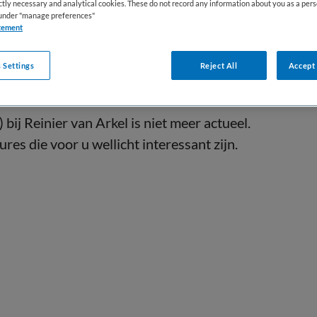
ictly necessary and analytical cookies. These do not record any information about you as a pers
s under "manage preferences"
tement
 Settings
Reject All
Accept 
ij Reinier van Arkel is niet meer actueel.
res die voor u wellicht interessant zijn.