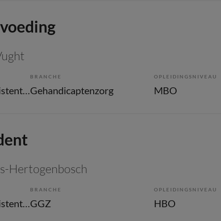
voeding
Vught
BRANCHE
OPLEIDINGSNIVEAU
Overige beroepen assistenten
Gehandicaptenzorg
MBO
dent
 's-Hertogenbosch
BRANCHE
OPLEIDINGSNIVEAU
Overige beroepen assistenten
GGZ
HBO