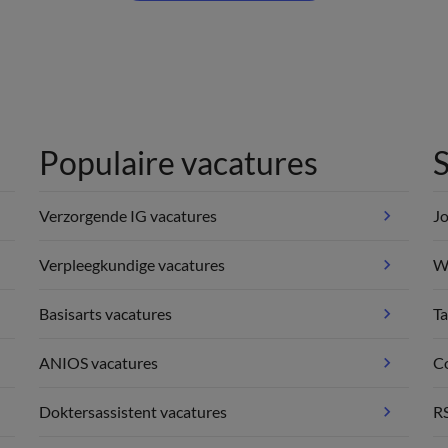
Populaire vacatures
S
Verzorgende IG vacatures
Jo
Verpleegkundige vacatures
We
Basisarts vacatures
Ta
ANIOS vacatures
C
Doktersassistent vacatures
R