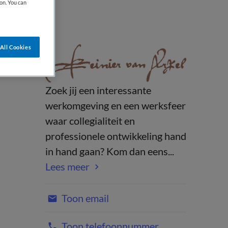
on. You can
All Cookies
Zoek jij een interessante
werkomgeving en een werksfeer
waar collegialiteit en
professionele ontwikkeling hand
in hand gaan? Kom dan eens...
Lees meer
Toon email
Toon telefoonnummer