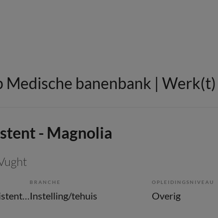
 Medische banenbank | Werk(t) i
stent - Magnolia
 Vught
BRANCHE
OPLEIDINGSNIVEAU
Overige beroepen assistenten
Instelling/tehuis
Overig