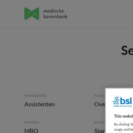
S
VAKGEBIED
FUNCTIE
Assistenten
This websi
NIVEAU
ERVARING
By clicking “
MBO
Starter
usage, and he