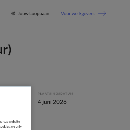
Jouw Loopbaan
Voor werkgevers
r)
PLAATSINGSDATUM
lling
4 juni 2026
analyze website
cookies, we only