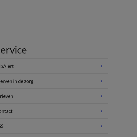
ervice
bAlert
rven in de zorg
rieven
ontact
SS