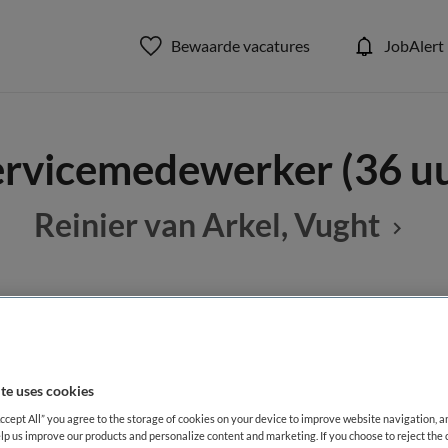
Bewaarde vacatures
JobAlert
ervicemedewerker (36 uu
Reinier van Arkel, Vught
BRANCHE
AANSTELLING
Overige beroepen assistenten
Instelling/tehuis
Vaste aanste
te uses cookies
DIENSTVERBAND
Accept All” you agree to the storage of cookies on your device to improve website navigation, 
Fulltime
lp us improve our products and personalize content and marketing. If you choose to reject the 