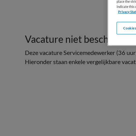
place the str
indicate thi
Privacy Sta
Cookies
Vacature niet beschikbaar
Deze vacature Servicemedewerker (36 uur) b
Hieronder staan enkele vergelijkbare vacatu