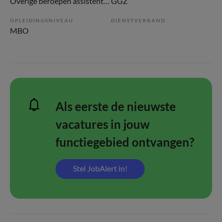
Overige beroepen assistenten
GGZ
OPLEIDINGSNIVEAU
DIENSTVERBAND
MBO
Als eerste de nieuwste
vacatures in jouw
functiegebied ontvangen?
Stel JobAlert in!