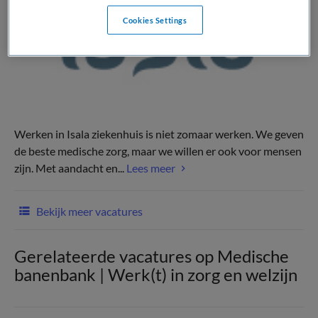
Cookies Settings
Werken in Isala ziekenhuis is niet zomaar werken. We geven
de beste medische zorg, maar we willen er ook voor mensen
zijn. Met aandacht en...
Lees meer
Bekijk meer vacatures
Gerelateerde vacatures op Medische
banenbank | Werk(t) in zorg en welzijn