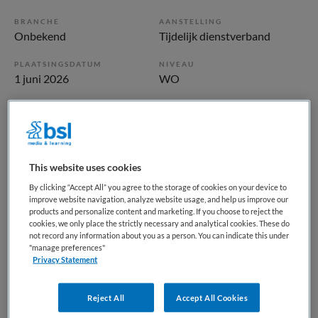
BRANCHE
AANSTELLING
Onbekend
Tijdelijk dienstverband
PLAATSINGSDATUM
NIVEAU
1 juni 2026
WO
ERVARING
DIENSTVERBAND
Starter
Fulltime
Vacature niet beschikbaar
This website uses cookies
By clicking “Accept All” you agree to the storage of cookies on your device to
Deze vacature Vakantiekracht Brasserie de Klepper Meppel
improve website navigation, analyze website usage, and help us improve our
products and personalize content and marketing. If you choose to reject the
bij Isala is niet meer actueel. Hieronder staan enkele
cookies, we only place the strictly necessary and analytical cookies. These do
vergelijkbare vacatures die voor u wellicht interessant zijn.
not record any information about you as a person. You can indicate this under
"manage preferences"
Privacy Statement
Reject All
Accept All Cookies