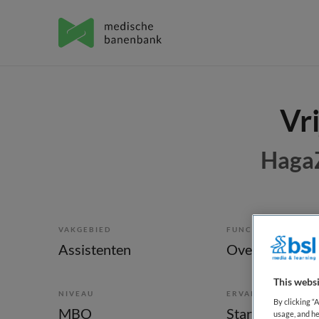
Vri
HagaZ
VAKGEBIED
FUNCTIE
Assistenten
This websi
NIVEAU
ERVARING
By clicking “
MBO
Starter
usage, and he