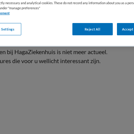
ictly necessary and analytical cookies. These do not record any information about you as a pers
s under "manage preferences"
tement
 Settings
Reject All
Accept 
ten bij HagaZiekenhuis is niet meer actueel.
res die voor u wellicht interessant zijn.