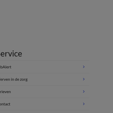
ervice
bAlert
rven in de zorg
rieven
ontact