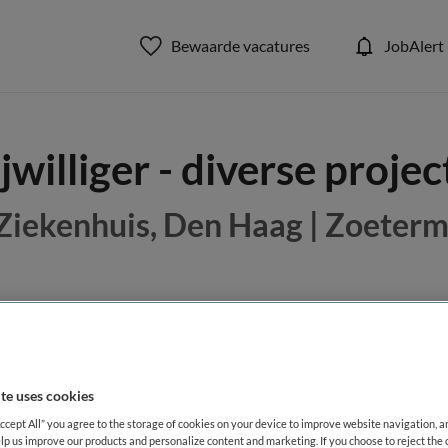
Bewaarde vacatures
JobAlert
jwilliger - diverse proje
iekenhuis, Den Haag | Zoeter
BRANCHE
AANSTELLING
Overige beroepen assistenten
Ziekenhuis
Tijdelijk di
te uses cookies
DIENSTVERBAND
Accept All” you agree to the storage of cookies on your device to improve website navigation, 
Parttime
lp us improve our products and personalize content and marketing. If you choose to reject the 