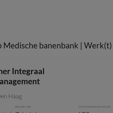
 Medische banenbank | Werk(t) i
ner Integraal
management
Den Haag
BRANCHE
OPLEIDINGSNIVEAU