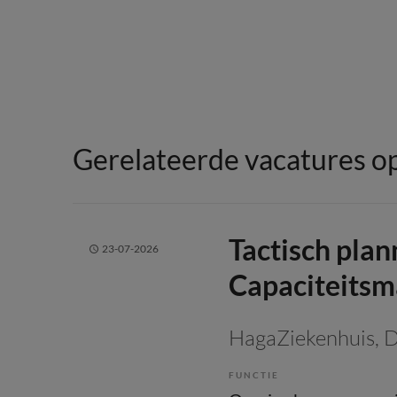
Gerelateerde vacatures op
Tactisch plan
23-07-2026
Capaciteits
HagaZiekenhuis
, 
FUNCTIE