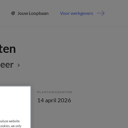
Jouw Loopbaan
Voor werkgevers
cten
meer
PLAATSINGSDATUM
enstverband
14 april 2026
analyze website
cookies, we only