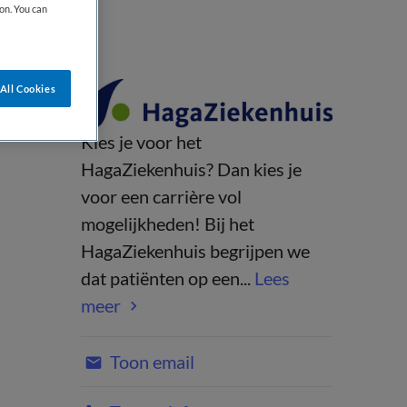
on. You can
All Cookies
Kies je voor het
HagaZiekenhuis? Dan kies je
voor een carrière vol
mogelijkheden! Bij het
HagaZiekenhuis begrijpen we
dat patiënten op een...
Lees
meer
Toon email