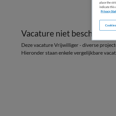
place the str
indicate thi
Privacy Sta
Cookies
Vacature niet beschikbaar
Deze vacature Vrijwilliger - diverse projec
Hieronder staan enkele vergelijkbare vacatu