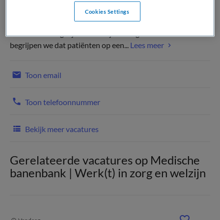
Cookies Settings
Kies je voor het HagaZiekenhuis? Dan kies je voor een
carrière vol mogelijkheden! Bij het HagaZiekenhuis
begrijpen we dat patiënten op een...
Lees meer
Toon email
Toon telefoonnummer
Bekijk meer vacatures
Gerelateerde vacatures op Medische
banenbank | Werk(t) in zorg en welzijn