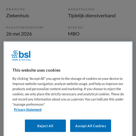
BRANCHE
AANSTELLING
Ziekenhuis
Tijdelijk dienstverband
PLAATSINGSDATUM
NIVEAU
26 mei 2026
MBO
ERVARING
DIENSTVERBAND
Starter
Parttime
This website uses cookies
Vacature niet beschikbaar
By clicking “Accept All” you agree to the storage of cookies on your device to
Deze vacature Secretaresse zorg - polikliniek Dermatologie
improve website navigation, analyze website usage, and help us improve our
products and personalize content and marketing. If you choose to reject the
bij HagaZiekenhuis is niet meer actueel. Hieronder staan
cookies, we only place the strictly necessary and analytical cookies. These do
enkele vergelijkbare vacatures die voor u wellicht
not record any information about you as a person. You can indicate this under
"manage preferences"
interessant zijn.
Privacy Statement
Reject All
Accept All Cookies