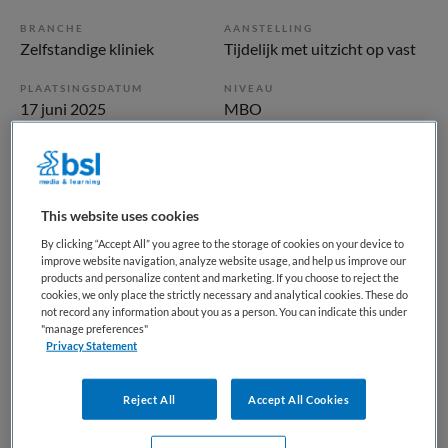
BRANCHE
AANSTELLING
Zelfstandige kliniek
Tijdelijk met uitzicht op vast
PLAATSINGSDATUM
NIVEAU
17 juni 2025
MBO
ERVARING
DIENSTVERBAND
Niet nader bepaald
Parttime
This website uses cookies
Vacature niet beschikbaar
By clicking “Accept All” you agree to the storage of cookies on your device to
improve website navigation, analyze website usage, and help us improve our
Deze vacature Receptioniste bij Parnassia Groep is niet
products and personalize content and marketing. If you choose to reject the
cookies, we only place the strictly necessary and analytical cookies. These do
meer actueel. Hieronder staan enkele vergelijkbare
not record any information about you as a person. You can indicate this under
vacatures die voor u wellicht interessant zijn.
"manage preferences"
Privacy Statement
Reject All
Accept All Cookies