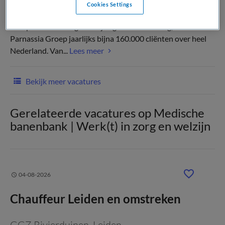
Cookies Settings
Als specialist in de geestelijke gezondheidszorg, behandelt
Parnassia Groep jaarlijks bijna 160.000 cliënten over heel
Nederland. Van...
Lees meer
Bekijk meer vacatures
Gerelateerde vacatures op Medische
banenbank | Werk(t) in zorg en welzijn
04-08-2026
Chauffeur Leiden en omstreken
GGZ Rivierduinen
, Leiden