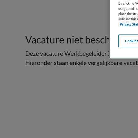
By clicking “
usage, and he
place the str
indicate thi
Privacy Sta
Vacature niet beschikbaar
Cookies
Deze vacature Werkbegeleider Zorg | De Ho
Hieronder staan enkele vergelijkbare vacatu