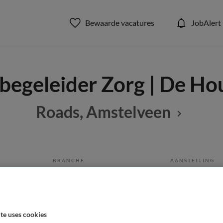
Bewaarde vacatures
JobAlert
egeleider Zorg | De Ho
Roads, Amstelveen
BRANCHE
AANSTELLING
eleider
Zelfstandige kliniek
DIENSTVERBAND
te uses cookies
Parttime