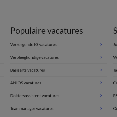
Populaire vacatures
S
Verzorgende IG vacatures
Jo
Verpleegkundige vacatures
We
Basisarts vacatures
Ta
ANIOS vacatures
C
Doktersassistent vacatures
R
Teammanager vacatures
Co