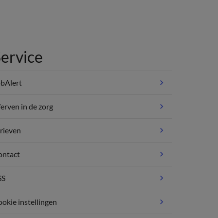
ervice
bAlert
rven in de zorg
rieven
ontact
SS
okie instellingen