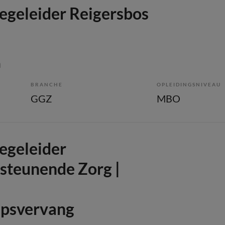
begeleider Reigersbos
m
BRANCHE
OPLEIDINGSNIVEAU
GGZ
MBO
begeleider
steunende Zorg |
psvervang