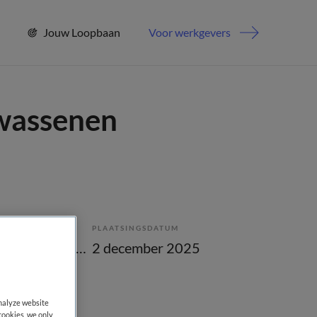
Jouw Loopbaan
Voor werkgevers
lwassenen
PLAATSINGSDATUM
Tijdelijk met uitzicht op vast
2 december 2025
analyze website
cookies, we only