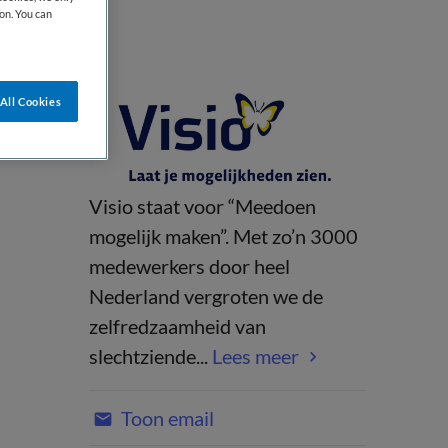
on. You can
All Cookies
Visio staat voor “Meedoen
mogelijk maken”. Met zo’n 3000
medewerkers door heel
Nederland vergroten we de
zelfredzaamheid van
slechtziende...
Lees meer
Toon email