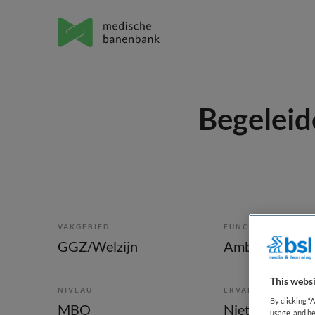
Begeleid
VAKGEBIED
FUNCTIE
GGZ/Welzijn
Ambulant bege
This websi
NIVEAU
ERVARING
By clicking “
MBO
Niet nader bep
usage, and he