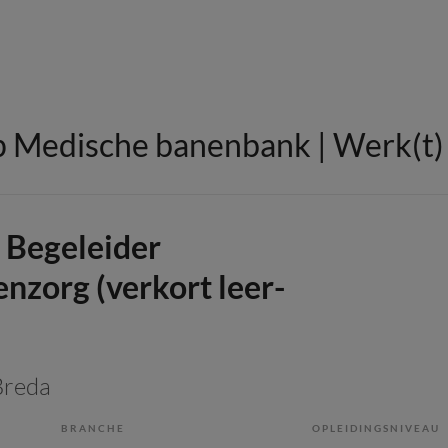
 Medische banenbank | Werk(t) i
r Begeleider
nzorg (verkort leer-
Breda
BRANCHE
OPLEIDINGSNIVEAU