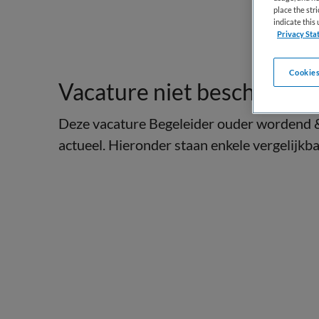
place the str
indicate thi
Privacy Sta
Cookies
Vacature niet beschikbaar
Deze vacature Begeleider ouder wordend & 
actueel. Hieronder staan enkele vergelijkbar