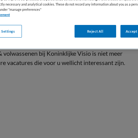
ictly necessary and analytical cookies. These do not record any information about you as a pers
s under "manage preferences"
tement
 Settings
Reject All
Accept 
volwassenen bij Koninklijke Visio is niet meer
e vacatures die voor u wellicht interessant zijn.