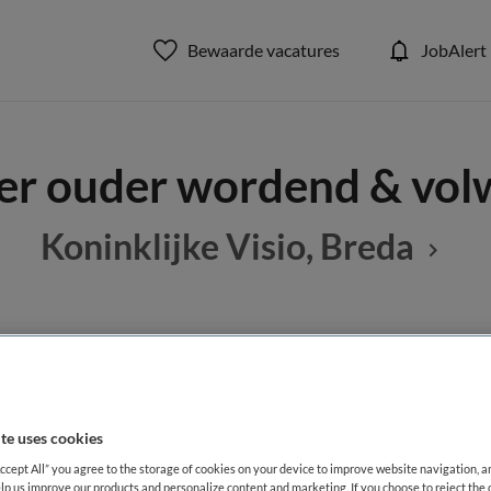
Bewaarde vacatures
JobAlert
er ouder wordend & vo
Koninklijke Visio, Breda
BRANCHE
AANSTELLING
leider
Stichting
te uses cookies
DIENSTVERBAND
Accept All” you agree to the storage of cookies on your device to improve website navigation, 
aald
Fulltime
lp us improve our products and personalize content and marketing. If you choose to reject the 