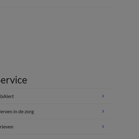
ervice
bAlert
rven in de zorg
rieven