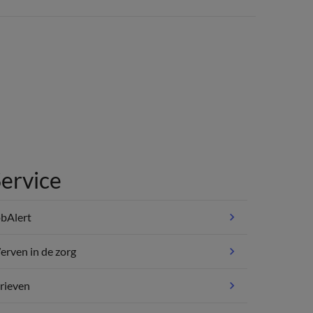
ervice
bAlert
rven in de zorg
rieven