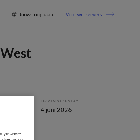
Jouw Loopbaan
Voor werkgevers
 West
PLAATSINGSDATUM
lling
4 juni 2026
analyze website
cookies, we only