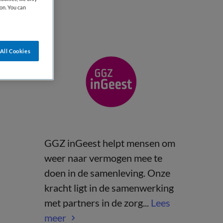
on. You can
All Cookies
GGZ inGeest helpt mensen om
weer naar vermogen mee te
doen in de samenleving. Onze
kracht ligt in de samenwerking
met partners in de zorg...
Lees
meer