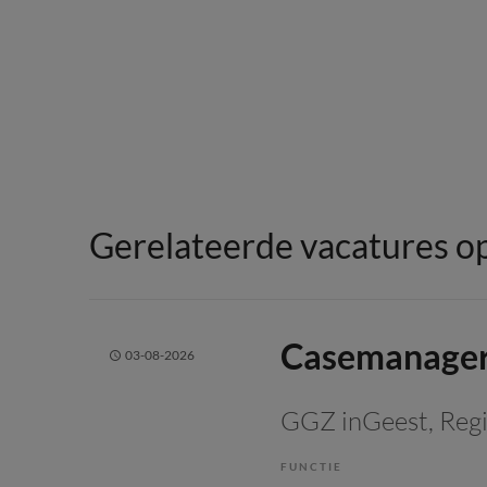
Gerelateerde vacatures op
Casemanager
03-08-2026
GGZ inGeest
, Re
FUNCTIE