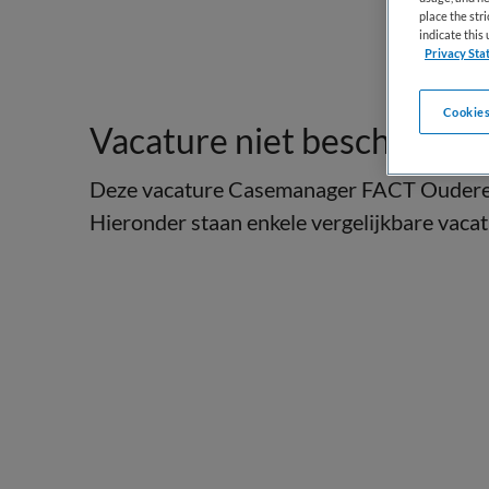
place the str
indicate thi
Privacy Sta
Cookies
Vacature niet beschikbaar
Deze vacature Casemanager FACT Ouderen 
Hieronder staan enkele vergelijkbare vacatu