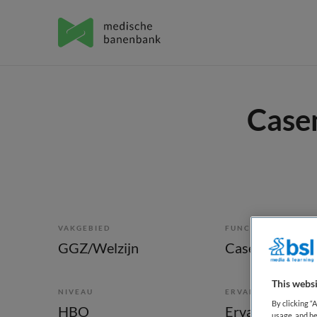
Case
VAKGEBIED
FUNCTIE
GGZ/Welzijn
Casemanager
This websi
NIVEAU
ERVARING
By clicking “
HBO
Ervaren
usage, and he