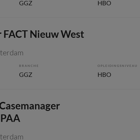
GGZ
HBO
 FACT Nieuw West
sterdam
BRANCHE
OPLEIDINGSNIVEAU
GGZ
HBO
 Casemanager
 SPAA
sterdam