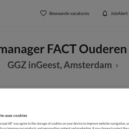
Bewaarde vacatures
JobAlert
manager FACT Ouderen
GGZ inGeest, Amsterdam
BRANCHE
AANSTELLING
GGZ
Vaste aanste
te uses cookies
DIENSTVERBAND
Accept All” you agree to the storage of cookies on your device to improve website navigation, 
Fulltime
lp us improve our products and personalize content and marketing. If you choose to reject the 