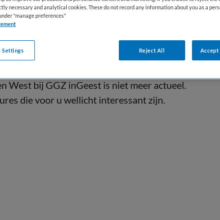
ictly necessary and analytical cookies. These do not record any information about you as a pers
s under "manage preferences"
tement
 Settings
Reject All
Accept 
West bij GGZ inGeest is niet meer actueel.
res die voor u wellicht interessant zijn.