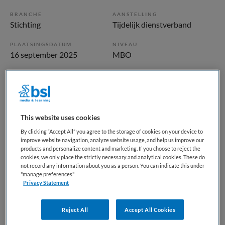
BRANCHE
AANSTELLING
Stichting
Tijdelijk dienstverband
PLAATSINGSDATUM
NIVEAU
16 september 2025
MBO
ERVARING
DIENSTVERBAND
Niet nader bepaald
Fulltime
Vacature niet beschikbaar
This website uses cookies
By clicking “Accept All” you agree to the storage of cookies on your device to
Deze vacature Begeleider | LVB+ woongroep bij Koninklijke
improve website navigation, analyze website usage, and help us improve our
Visio is niet meer actueel. Hieronder staan enkele
products and personalize content and marketing. If you choose to reject the
cookies, we only place the strictly necessary and analytical cookies. These do
vergelijkbare vacatures die voor u wellicht interessant zijn.
not record any information about you as a person. You can indicate this under
"manage preferences"
Privacy Statement
Reject All
Accept All Cookies