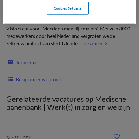
Cookies Settings
Visio staat voor “Meedoen mogelijk maken”. Met zo’n 3000
medewerkers door heel Nederland vergroten we de
zelfredzaamheid van slechtziende...
Lees meer
Toon email
Bekijk meer vacatures
Gerelateerde vacatures op Medische
banenbank | Werk(t) in zorg en welzijn
28-07-2026