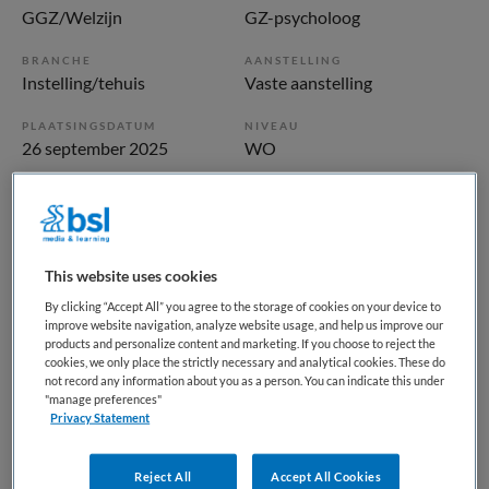
GGZ/Welzijn
GZ-psycholoog
BRANCHE
AANSTELLING
Instelling/tehuis
Vaste aanstelling
PLAATSINGSDATUM
NIVEAU
26 september 2025
WO
ERVARING
DIENSTVERBAND
Ervaren
Fulltime
This website uses cookies
Vacature niet beschikbaar
By clicking “Accept All” you agree to the storage of cookies on your device to
improve website navigation, analyze website usage, and help us improve our
Deze vacature GZ-psycholoog - regiebehandelaar GGz
products and personalize content and marketing. If you choose to reject the
Breburg bij BKV is niet meer actueel. Hieronder staan
cookies, we only place the strictly necessary and analytical cookies. These do
enkele vergelijkbare vacatures die voor u wellicht
not record any information about you as a person. You can indicate this under
"manage preferences"
interessant zijn.
Privacy Statement
Reject All
Accept All Cookies