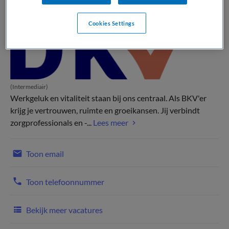
Cookies Settings
(Intermediair)
Werkgeluk en vitaliteit staan bij ons centraal. Als BKV'er
krijg je vertrouwen, ruimte en groeikansen. Jij verbindt
zorgprofessionals en -...
Lees meer
Toon email
Toon telefoonnummer
Bekijk meer vacatures