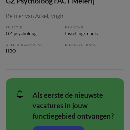
GZ Psycholoog FACT Meierij
Reinier van Arkel
, Vught
FUNCTIE
BRANCHE
GZ-psycholoog
Instelling/tehuis
OPLEIDINGSNIVEAU
DIENSTVERBAND
HBO
Als eerste de nieuwste
vacatures in jouw
functiegebied ontvangen?