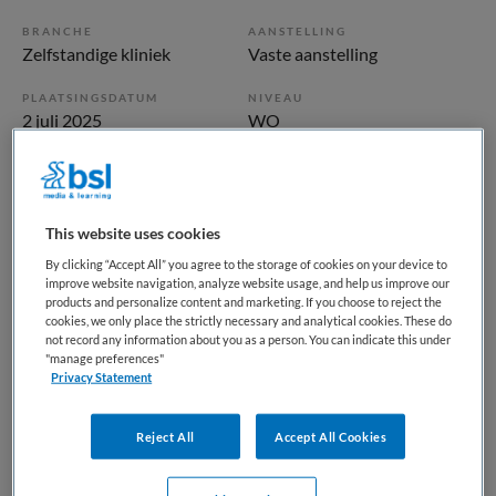
BRANCHE
AANSTELLING
Zelfstandige kliniek
Vaste aanstelling
PLAATSINGSDATUM
NIVEAU
2 juli 2025
WO
ERVARING
DIENSTVERBAND
Niet nader bepaald
Fulltime
This website uses cookies
Vacature niet beschikbaar
By clicking “Accept All” you agree to the storage of cookies on your device to
improve website navigation, analyze website usage, and help us improve our
Deze vacature Gz-psycholoog bij Parnassia Groep is niet
products and personalize content and marketing. If you choose to reject the
cookies, we only place the strictly necessary and analytical cookies. These do
meer actueel. Hieronder staan enkele vergelijkbare
not record any information about you as a person. You can indicate this under
vacatures die voor u wellicht interessant zijn.
"manage preferences"
Privacy Statement
Reject All
Accept All Cookies