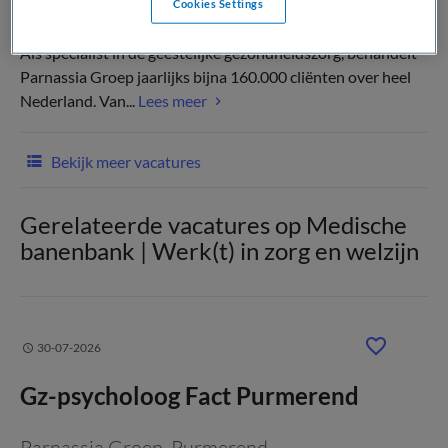
Cookies Settings
Als specialist in de geestelijke gezondheidszorg, behandelt
Parnassia Groep jaarlijks bijna 160.000 cliënten over heel
Nederland. Van...
Lees meer
Bekijk meer vacatures
Gerelateerde vacatures op Medische
banenbank | Werk(t) in zorg en welzijn
30-07-2026
Gz-psycholoog Fact Purmerend
Parnassia Groep
, Purmerend