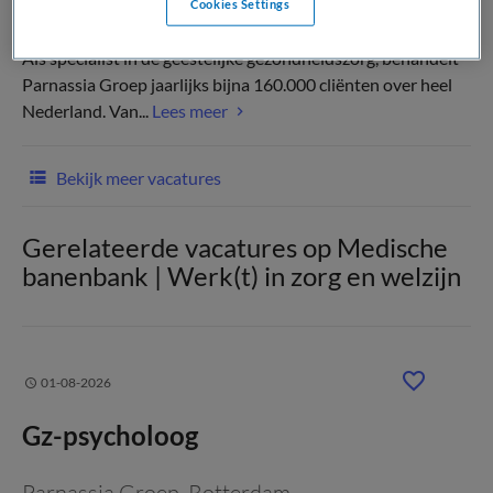
Cookies Settings
Als specialist in de geestelijke gezondheidszorg, behandelt
Parnassia Groep jaarlijks bijna 160.000 cliënten over heel
Nederland. Van...
Lees meer
Bekijk meer vacatures
Gerelateerde vacatures op Medische
banenbank | Werk(t) in zorg en welzijn
01-08-2026
Gz-psycholoog
Parnassia Groep
, Rotterdam