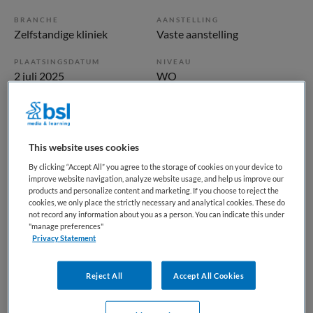
BRANCHE
AANSTELLING
Zelfstandige kliniek
Vaste aanstelling
PLAATSINGSDATUM
NIVEAU
2 juli 2025
WO
ERVARING
DIENSTVERBAND
Ervaren
Fulltime
This website uses cookies
Vacature niet beschikbaar
By clicking “Accept All” you agree to the storage of cookies on your device to
improve website navigation, analyze website usage, and help us improve our
Deze vacature GZ-psycholoog bij Parnassia Groep is niet
products and personalize content and marketing. If you choose to reject the
cookies, we only place the strictly necessary and analytical cookies. These do
meer actueel. Hieronder staan enkele vergelijkbare
not record any information about you as a person. You can indicate this under
vacatures die voor u wellicht interessant zijn.
"manage preferences"
Privacy Statement
Reject All
Accept All Cookies