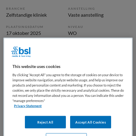
BRANCHE
AANSTELLING
Zelfstandige kliniek
Vaste aanstelling
PLAATSINGSDATUM
NIVEAU
17 oktober 2025
WO
ERVARING
DIENSTVERBAND
Ervaren
Fulltime
This website uses cookies
Vacature niet beschikbaar
By clicking “Accept All” you agree to the storage of cookies on your device to
improve website navigation, analyze website usage, and help us improve our
Deze vacature Gz-psycholoog bij Parnassia Groep is niet
products and personalize content and marketing. If you choose to reject the
meer actueel. Hieronder staan enkele vergelijkbare
cookies, we only place the strictly necessary and analytical cookies. These do
not record any information about you as a person. You can indicate this under
vacatures die voor u wellicht interessant zijn.
"manage preferences"
Privacy Statement
Reject All
Accept All Cookies