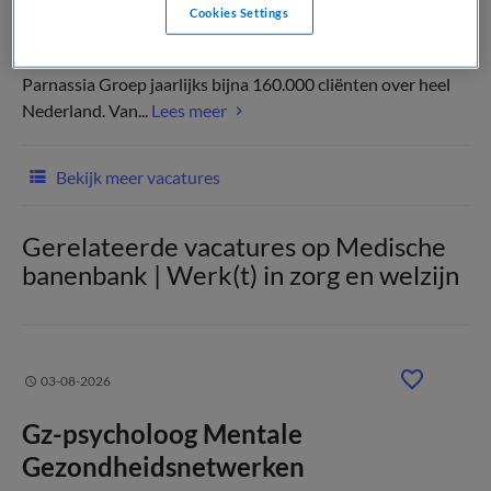
Cookies Settings
Als specialist in de geestelijke gezondheidszorg, behandelt
Parnassia Groep jaarlijks bijna 160.000 cliënten over heel
Nederland. Van...
Lees meer
Bekijk meer vacatures
Gerelateerde vacatures op Medische
banenbank | Werk(t) in zorg en welzijn
03-08-2026
Gz-psycholoog Mentale
Gezondheidsnetwerken