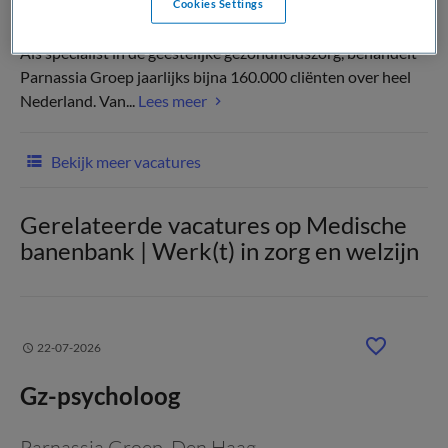
Cookies Settings
Als specialist in de geestelijke gezondheidszorg, behandelt
Parnassia Groep jaarlijks bijna 160.000 cliënten over heel
Nederland. Van...
Lees meer
Bekijk meer vacatures
Gerelateerde vacatures op Medische
banenbank | Werk(t) in zorg en welzijn
22-07-2026
Gz-psycholoog
Parnassia Groep
, Den Haag