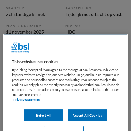
BRANCHE
AANSTELLING
Zelfstandige kliniek
Tijdelijk met uitzicht op vast
PLAATSINGSDATUM
NIVEAU
11 november 2025
HBO
ERVARING
DIENSTVERBAND
Ervaren
Niet nader bepaald
This website uses cookies
Vacature niet beschikbaar
By clicking “Accept All” you agree to the storage of cookies on your device to
improve website navigation, analyze website usage, and help us improve our
Deze vacature GZ-psycholoog bij Parnassia Groep is niet
products and personalize content and marketing. If you choose to reject the
cookies, we only place the strictly necessary and analytical cookies. These do
meer actueel. Hieronder staan enkele vergelijkbare
not record any information about you as a person. You can indicate this under
vacatures die voor u wellicht interessant zijn.
"manage preferences"
Privacy Statement
Reject All
Accept All Cookies