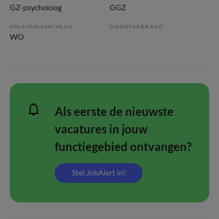
GZ-psycholoog
GGZ
OPLEIDINGSNIVEAU
DIENSTVERBAND
WO
Als eerste de nieuwste
vacatures in jouw
functiegebied ontvangen?
Stel JobAlert in!