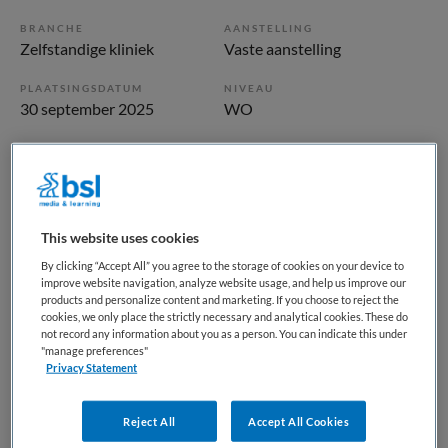
BRANCHE
AANSTELLING
Zelfstandige kliniek
Vaste aanstelling
PLAATSINGSDATUM
NIVEAU
30 september 2025
WO
ERVARING
DIENSTVERBAND
Starter
Fulltime
Vacature niet beschikbaar
This website uses cookies
By clicking “Accept All” you agree to the storage of cookies on your device to
Deze vacature GZ-Psycholoog Emerhese bij GGz Centraal
improve website navigation, analyze website usage, and help us improve our
is niet meer actueel. Hieronder staan enkele vergelijkbare
products and personalize content and marketing. If you choose to reject the
cookies, we only place the strictly necessary and analytical cookies. These do
vacatures die voor u wellicht interessant zijn.
not record any information about you as a person. You can indicate this under
"manage preferences"
Privacy Statement
Reject All
Accept All Cookies