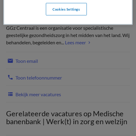
Cookies Settings
GGz Centraal is een organisatie voor specialistische
geestelijke gezondheidszorg in het midden van het land. Wij
behandelen, begeleiden en...
Lees meer
Toon email
Toon telefoonnummer
Bekijk meer vacatures
Gerelateerde vacatures op Medische
banenbank | Werk(t) in zorg en welzijn