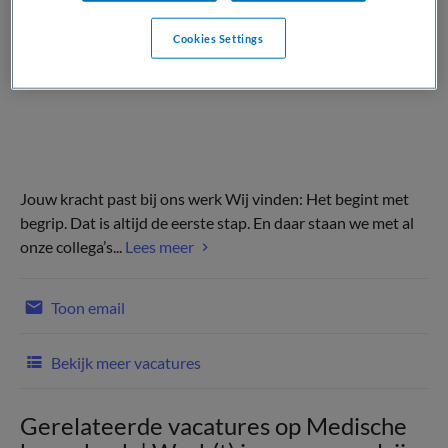
Cookies Settings
Jouw kracht past bij ons werk Wij vinden: Het begint met
begrip. Dat is altijd de eerste stap. En daar staan we met al
onze collega’s...
Lees meer
Toon email
Bekijk meer vacatures
Gerelateerde vacatures op Medische