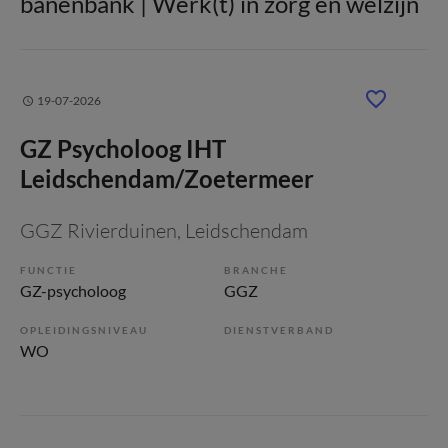
banenbank | Werk(t) in zorg en welzijn
19-07-2026
GZ Psycholoog IHT
Leidschendam/Zoetermeer
GGZ Rivierduinen
, Leidschendam
FUNCTIE
BRANCHE
GZ-psycholoog
GGZ
OPLEIDINGSNIVEAU
DIENSTVERBAND
WO