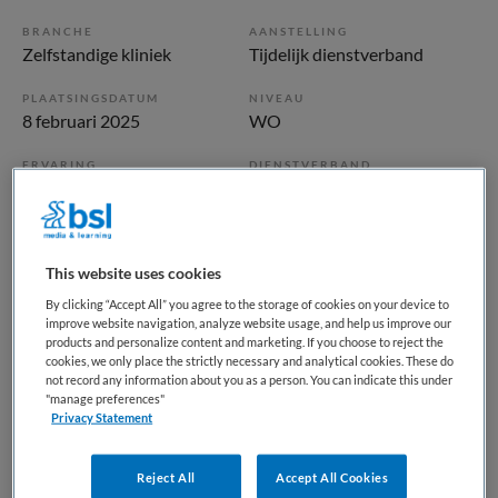
BRANCHE
AANSTELLING
Zelfstandige kliniek
Tijdelijk dienstverband
PLAATSINGSDATUM
NIVEAU
8 februari 2025
WO
ERVARING
DIENSTVERBAND
Starter
Parttime
Vacature niet beschikbaar
This website uses cookies
Deze vacature GZ psycholoog FACT-team bij GGZ
By clicking “Accept All” you agree to the storage of cookies on your device to
improve website navigation, analyze website usage, and help us improve our
Rivierduinen is niet meer actueel. Hieronder staan enkele
products and personalize content and marketing. If you choose to reject the
vergelijkbare vacatures die voor u wellicht interessant zijn.
cookies, we only place the strictly necessary and analytical cookies. These do
not record any information about you as a person. You can indicate this under
"manage preferences"
Privacy Statement
Reject All
Accept All Cookies