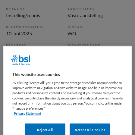
BRANCHE
AANSTELLING
Instelling/tehuis
Vaste aanstelling
PLAATSINGSDATUM
NIVEAU
10 juni 2025
WO
ERVARING
DIENSTVERBAND
Ervaren
Parttime
Vacature niet beschikbaar
This website uses cookies
Deze vacature GZ-psycholoog polikliniek angst & depressie
By clicking “Accept All” you agree to the storage of cookies on your device to
improve website navigation, analyze website usage, and help us improve our
bij GGZ inGeest is niet meer actueel. Hieronder staan
products and personalize content and marketing. If you choose to reject the
enkele vergelijkbare vacatures die voor u wellicht
cookies, we only place the strictly necessary and analytical cookies. These do
not record any information about you as a person. You can indicate this under
interessant zijn.
"manage preferences"
Privacy Statement
Reject All
Accept All Cookies