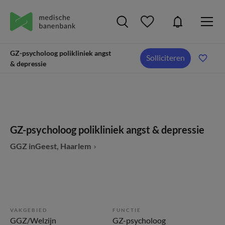
GZ-psycholoog polikliniek angst
Solliciteren
& depressie
GZ-psycholoog polikliniek angst & depressie
GGZ inGeest, Haarlem
VAKGEBIED
FUNCTIE
GGZ/Welzijn
GZ-psycholoog