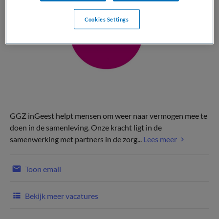
Cookies Settings
GGZ inGeest helpt mensen om weer naar vermogen mee te
doen in de samenleving. Onze kracht ligt in de
samenwerking met partners in de zorg...
Lees meer
Toon email
Bekijk meer vacatures