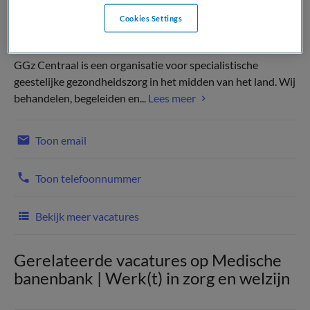
Cookies Settings
GGz Centraal is een organisatie voor specialistische
geestelijke gezondheidszorg in het midden van het land. Wij
behandelen, begeleiden en...
Lees meer
Toon email
Toon telefoonnummer
Bekijk meer vacatures
Gerelateerde vacatures op Medische
banenbank | Werk(t) in zorg en welzijn