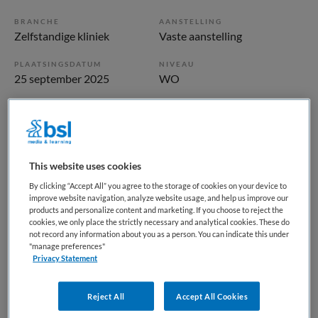
BRANCHE
AANSTELLING
Zelfstandige kliniek
Vaste aanstelling
PLAATSINGSDATUM
NIVEAU
25 september 2025
WO
ERVARING
DIENSTVERBAND
Starter
Fulltime
This website uses cookies
Vacature niet beschikbaar
By clicking “Accept All” you agree to the storage of cookies on your device to
Deze vacature GZ-Psycholoog/Klinisch Psycholoog bij GGz
improve website navigation, analyze website usage, and help us improve our
products and personalize content and marketing. If you choose to reject the
Centraal is niet meer actueel. Hieronder staan enkele
cookies, we only place the strictly necessary and analytical cookies. These do
vergelijkbare vacatures die voor u wellicht interessant zijn.
not record any information about you as a person. You can indicate this under
"manage preferences"
Privacy Statement
Reject All
Accept All Cookies