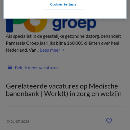
Cookies Settings
Als specialist in de geestelijke gezondheidszorg, behandelt
Parnassia Groep jaarlijks bijna 160.000 cliënten over heel
Nederland. Van...
Lees meer
Bekijk meer vacatures
Gerelateerde vacatures op Medische
banenbank | Werk(t) in zorg en welzijn
31-07-2026