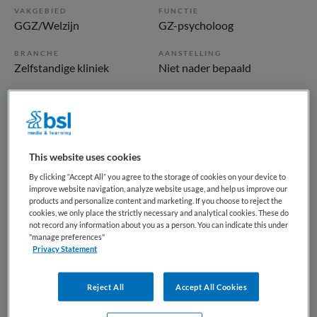
VAKGEBIED
FUNCTIE
GGZ/Welzijn
GZ-psycholoog
BRANCHE
AANSTELLING
Zelfstandige kliniek
Niet nader bepaald
PLAATSINGSDATUM
NIVEAU
14 september 2025
WO
ERVARING
DIENSTVERBAND
Niet nader bepaald
Parttime
This website uses cookies
By clicking “Accept All” you agree to the storage of cookies on your device to
improve website navigation, analyze website usage, and help us improve our
Vacature niet beschikbaar
products and personalize content and marketing. If you choose to reject the
cookies, we only place the strictly necessary and analytical cookies. These do
not record any information about you as a person. You can indicate this under
Deze vacature Samen Sterk: Antes & GGZ-Delfland
"manage preferences"
Bundelen Krachten bij Parnassia Groep is niet meer actueel.
Privacy Statement
Hieronder staan enkele vergelijkbare vacatures die voor u
wellicht interessant zijn.
Reject All
Accept All Cookies