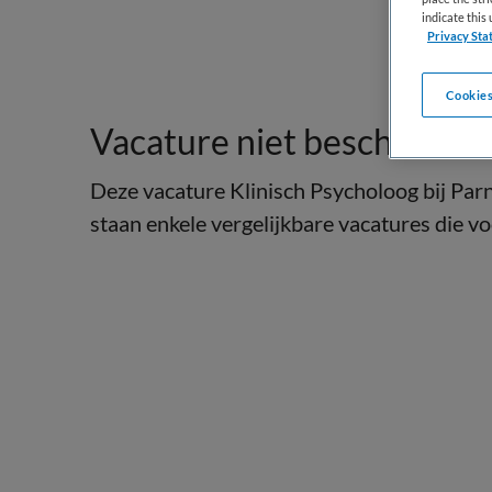
indicate thi
Privacy Sta
Cookies
Vacature niet beschikbaar
Deze vacature Klinisch Psycholoog bij Parn
staan enkele vergelijkbare vacatures die voo