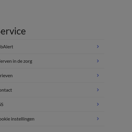
ervice
bAlert
rven in de zorg
rieven
ontact
SS
okie instellingen