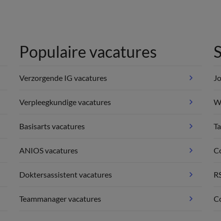
Populaire vacatures
S
Verzorgende IG vacatures
Jo
Verpleegkundige vacatures
We
Basisarts vacatures
Ta
ANIOS vacatures
C
Doktersassistent vacatures
R
Teammanager vacatures
Co