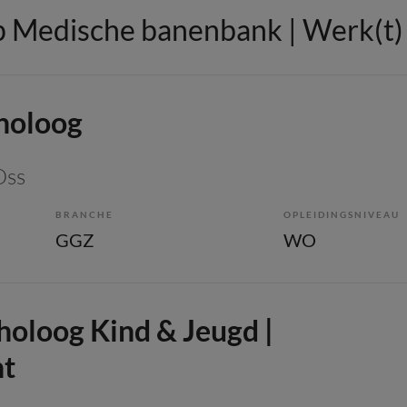
 Medische banenbank | Werk(t) i
choloog
Oss
BRANCHE
OPLEIDINGSNIVEAU
GGZ
WO
holoog Kind & Jeugd |
t