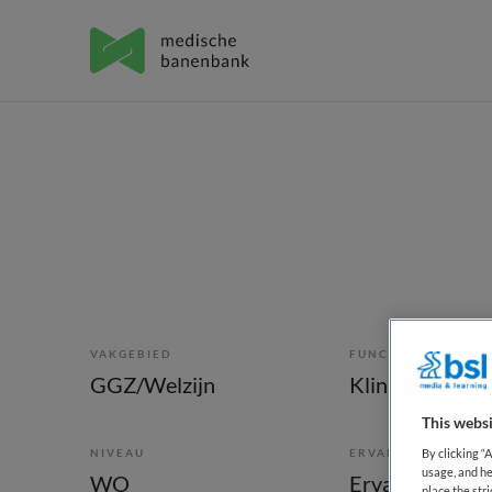
VAKGEBIED
FUNCTIE
GGZ/Welzijn
Klinisch psych
This websi
NIVEAU
ERVARING
By clicking “
usage, and he
WO
Ervaren
place the str