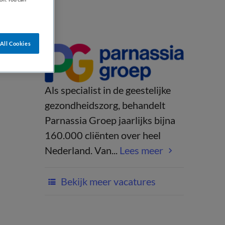
All Cookies
Als specialist in de geestelijke
gezondheidszorg, behandelt
Parnassia Groep jaarlijks bijna
160.000 cliënten over heel
Nederland. Van...
Lees meer
Bekijk meer vacatures