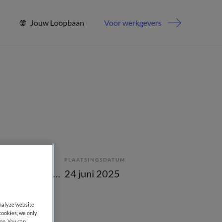
Jouw Loopbaan
Voor werkgevers
PLAATSINGSDATUM
Tijdelijk met uitzicht op vast
24 juni 2025
analyze website
cookies, we only
on. You can