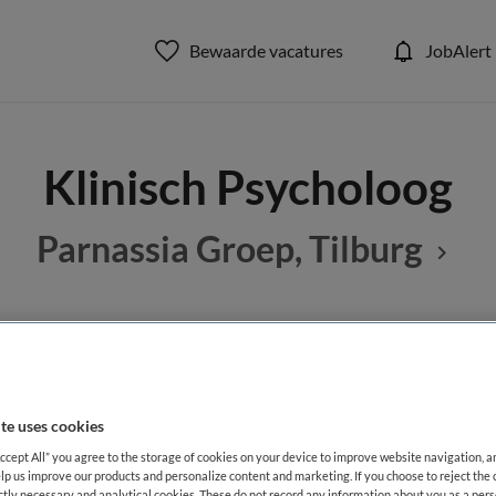
Bewaarde vacatures
JobAlert
Klinisch Psycholoog
Parnassia Groep, Tilburg
BRANCHE
AANSTELLING
oloog
Zelfstandige kliniek
te uses cookies
DIENSTVERBAND
Accept All” you agree to the storage of cookies on your device to improve website navigation, 
lp us improve our products and personalize content and marketing. If you choose to reject the 
Niet nader bepaald
ictly necessary and analytical cookies. These do not record any information about you as a pers