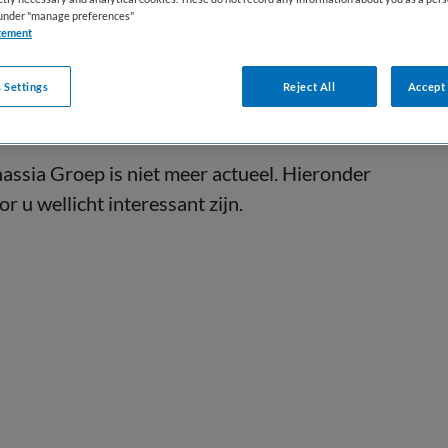
s under "manage preferences"
tement
 Settings
Reject All
Accept 
assia Groep is niet meer actueel. Hieronder
r u wellicht interessant zijn.