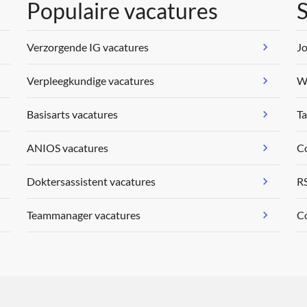
Populaire vacatures
S
Verzorgende IG vacatures
Jo
Verpleegkundige vacatures
We
Basisarts vacatures
Ta
ANIOS vacatures
C
Doktersassistent vacatures
R
Teammanager vacatures
Co