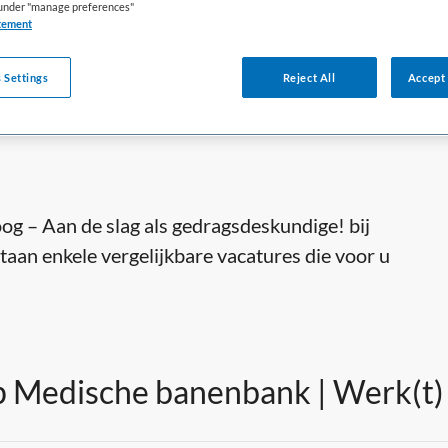
s under "manage preferences"
DIENSTVERBAND
tement
Parttime
 Settings
Reject All
Accept 
g – Aan de slag als gedragsdeskundige! bij
taan enkele vergelijkbare vacatures die voor u
 Medische banenbank | Werk(t) i