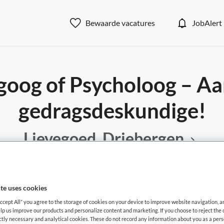
Bewaarde vacatures
JobAlert
og of Psycholoog – Aan
gedragsdeskundige!
Lievegoed, Driebergen
te uses cookies
BRANCHE
AANSTELLING
g
Instelling/tehuis
Accept All” you agree to the storage of cookies on your device to improve website navigation, 
lp us improve our products and personalize content and marketing. If you choose to reject the 
ictly necessary and analytical cookies. These do not record any information about you as a pers