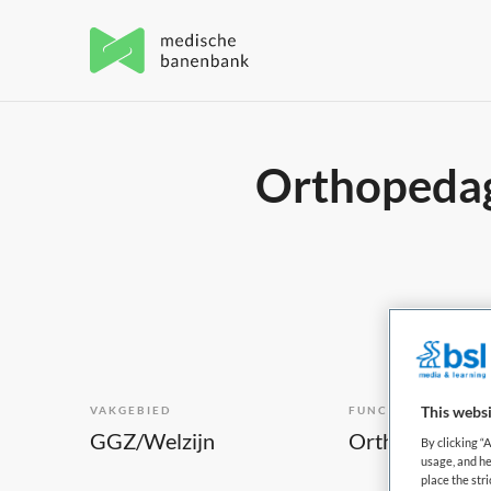
Orthopedago
This websi
VAKGEBIED
FUNCTIE
GGZ/Welzijn
Orthopedagoo
By clicking “
usage, and he
place the str