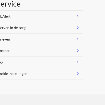
ervice
bAlert
rven in de zorg
rieven
ontact
SS
okie instellingen