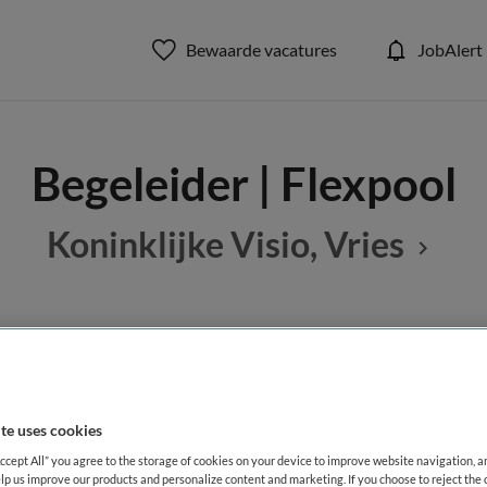
Bewaarde vacatures
JobAlert
Begeleider | Flexpool
Koninklijke Visio, Vries
BRANCHE
AANSTELLING
epen GGZ
Stichting
Tijdelijk di
te uses cookies
DIENSTVERBAND
Accept All” you agree to the storage of cookies on your device to improve website navigation, 
aald
Fulltime
lp us improve our products and personalize content and marketing. If you choose to reject the 