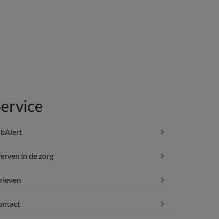
ervice
bAlert
rven in de zorg
rieven
ontact