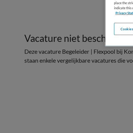
place the str
indicate thi
Privacy Sta
Cookies
Vacature niet beschikbaar
Deze vacature Begeleider | Flexpool bij Kon
staan enkele vergelijkbare vacatures die voo