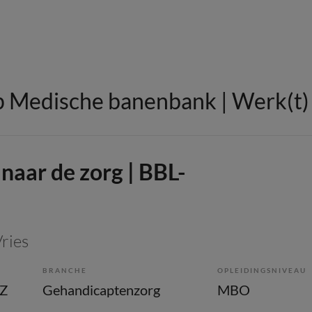
 Medische banenbank | Werk(t) i
naar de zorg | BBL-
Vries
BRANCHE
OPLEIDINGSNIVEAU
GZ
Gehandicaptenzorg
MBO