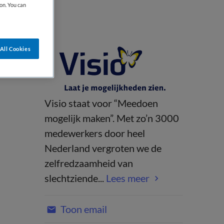
on. You can
All Cookies
Visio staat voor “Meedoen
mogelijk maken”. Met zo’n 3000
medewerkers door heel
Nederland vergroten we de
zelfredzaamheid van
slechtziende...
Lees meer
Toon email