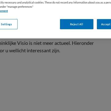
ictly necessary and analytical cookies. These do not record any information about you as a pers
s under "manage preferences"
tement
 Settings
Reject All
Accept 
inklijke Visio is niet meer actueel. Hieronder
r u wellicht interessant zijn.