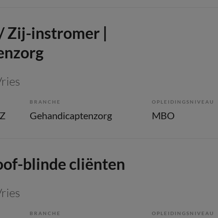
/ Zij-instromer |
enzorg
Vries
BRANCHE
OPLEIDINGSNIVEAU
GZ
Gehandicaptenzorg
MBO
of-blinde cliënten
Vries
BRANCHE
OPLEIDINGSNIVEAU