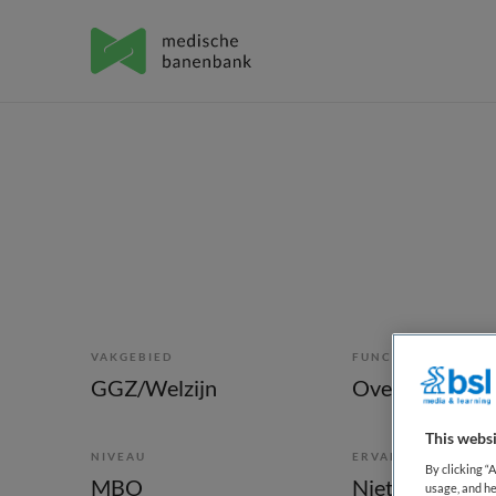
VAKGEBIED
FUNCTIE
GGZ/Welzijn
Overige bero
This websi
NIVEAU
ERVARING
By clicking “
MBO
Niet nader bep
usage, and he