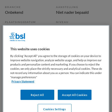
BRANCHE
AANSTELLING
Onbekend
Niet nader bepaald
PLAATSINGSDATUM
NIVEAU
4 augustus 2025
Overig
ERVARING
DIENSTVERBAND
Niet nader bepaald
Niet nader bepaald
This website uses cookies
By clicking “Accept All” you agree to the storage of cookies on your device to
Vacature niet beschikbaar
improve website navigation, analyze website usage, and help us improve our
products and personalize content and marketing. If you choose to reject the
Deze vacature Begeleider Nachtdienst bij Lievegoed is niet
cookies, we only place the strictly necessary and analytical cookies. These do
not record any information about you as a person. You can indicate this under
meer actueel. Hieronder staan enkele vergelijkbare
"manage preferences"
vacatures die voor u wellicht interessant zijn.
Privacy Statement
Reject All
Accept All Cookies
Cookies Settings