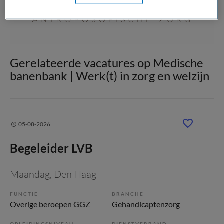
Gerelateerde vacatures op Medische
banenbank | Werk(t) in zorg en welzijn
05-08-2026
Begeleider LVB
Maandag
, Den Haag
FUNCTIE
BRANCHE
Overige beroepen GGZ
Gehandicaptenzorg
OPLEIDINGSNIVEAU
DIENSTVERBAND