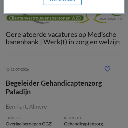
Gerelateerde vacatures op Medische
banenbank | Werk(t) in zorg en welzijn
21-07-2026
Begeleider Gehandicaptenzorg
Paladijn
Eemhart
, Almere
FUNCTIE
BRANCHE
Overige beroepen GGZ
Gehandicaptenzorg