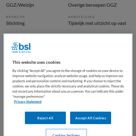
GGZ/Welzijn
Overige beroepen GGZ
BRANCHE
AANSTELLING
Stichting
Tijdelijk met uitzicht op vast
PLAATSINGSDATUM
NIVEAU
29 mei 2026
HBO
ERVARING
DIENSTVERBAND
Ervaren
Parttime
This website uses cookies
By clicking “Accept All” you agree to the storage of cookies on your device to
improve website navigation, analyze website usage, and help us improve our
Vacature niet beschikbaar
products and personalize content and marketing. If you choose to reject the
cookies, we only place the strictly necessary and analytical cookies. These do
Deze vacature Cliëntenvertrouwenspersoon Onvrijwillige
not record any information about you as a person. You can indicate this under
"manage preferences"
zorg bij Stichting Quasir CVP Wzd is niet meer actueel.
Privacy Statement
Hieronder staan enkele vergelijkbare vacatures die voor u
wellicht interessant zijn.
Reject All
Accept All Cookies
Cookies Settings