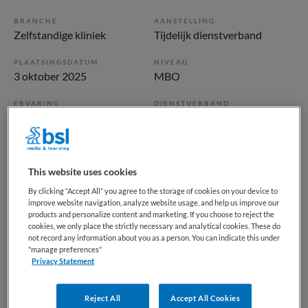
BRANCHE
AANSTELLING
Zelfstandige kliniek
Tijdelijk dienstverband
PLAATSINGSDATUM
NIVEAU
3 oktober 2025
MBO
ERVARING
DIENSTVERBAND
Niet nader bepaald
Parttime
Vacature niet beschikbaar
This website uses cookies
Deze vacature Slaapwacht (student) - Beschermd wonen bij
By clicking “Accept All” you agree to the storage of cookies on your device to
improve website navigation, analyze website usage, and help us improve our
GGZ Rivierduinen is niet meer actueel. Hieronder staan
products and personalize content and marketing. If you choose to reject the
enkele vergelijkbare vacatures die voor u wellicht
cookies, we only place the strictly necessary and analytical cookies. These do
not record any information about you as a person. You can indicate this under
interessant zijn.
"manage preferences"
Privacy Statement
Reject All
Accept All Cookies