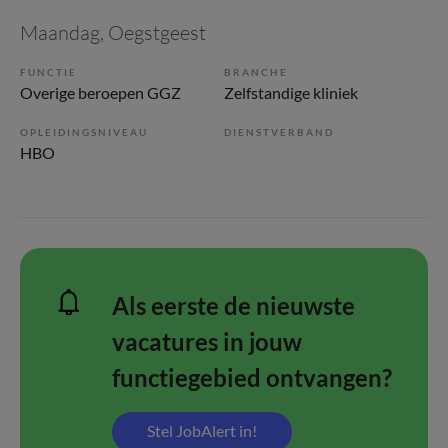
Maandag
, Oegstgeest
FUNCTIE
BRANCHE
Overige beroepen GGZ
Zelfstandige kliniek
OPLEIDINGSNIVEAU
DIENSTVERBAND
HBO
Als eerste de nieuwste
vacatures in jouw
functiegebied ontvangen?
Stel JobAlert in!