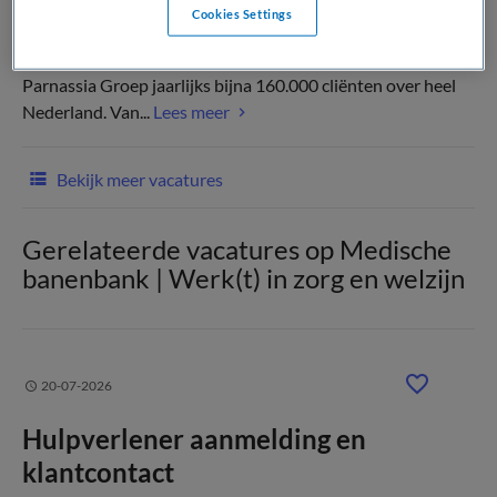
Cookies Settings
Als specialist in de geestelijke gezondheidszorg, behandelt
Parnassia Groep jaarlijks bijna 160.000 cliënten over heel
Nederland. Van...
Lees meer
Bekijk meer vacatures
Gerelateerde vacatures op Medische
banenbank | Werk(t) in zorg en welzijn
20-07-2026
Hulpverlener aanmelding en
klantcontact