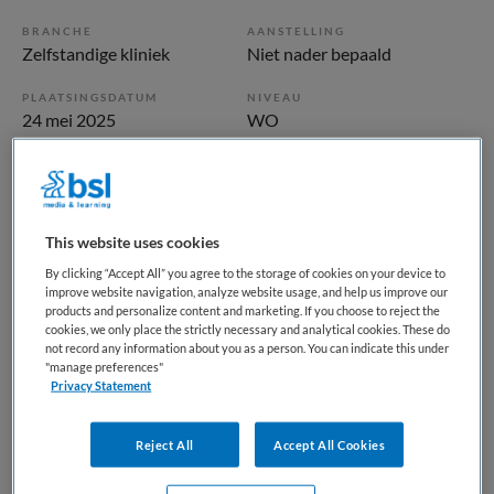
BRANCHE
AANSTELLING
Zelfstandige kliniek
Niet nader bepaald
PLAATSINGSDATUM
NIVEAU
24 mei 2025
WO
ERVARING
DIENSTVERBAND
Niet nader bepaald
Fulltime
This website uses cookies
Vacature niet beschikbaar
By clicking “Accept All” you agree to the storage of cookies on your device to
improve website navigation, analyze website usage, and help us improve our
Deze vacature Basispsycholoog bij Parnassia Groep is niet
products and personalize content and marketing. If you choose to reject the
meer actueel. Hieronder staan enkele vergelijkbare
cookies, we only place the strictly necessary and analytical cookies. These do
not record any information about you as a person. You can indicate this under
vacatures die voor u wellicht interessant zijn.
"manage preferences"
Privacy Statement
Reject All
Accept All Cookies