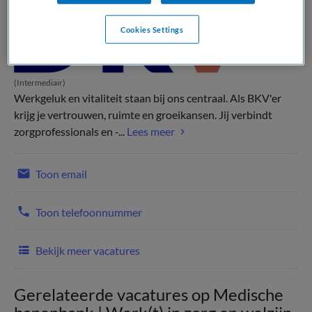
Cookies Settings
(Intermediair)
Werkgeluk en vitaliteit staan bij ons centraal. Als BKV'er
krijg je vertrouwen, ruimte en groeikansen. Jij verbindt
zorgprofessionals en -...
Lees meer
Toon email
Toon telefoonnummer
Bekijk meer vacatures
Gerelateerde vacatures op Medische