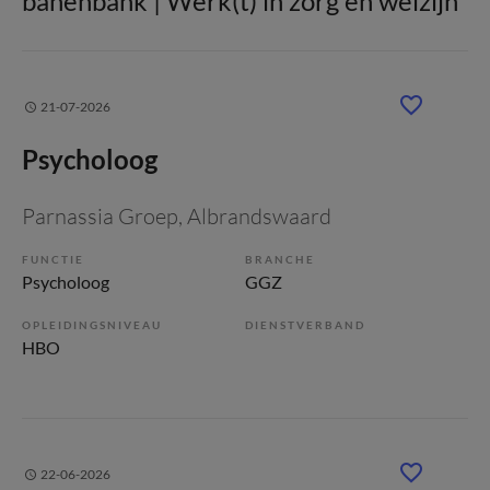
banenbank | Werk(t) in zorg en welzijn
21-07-2026
Psycholoog
Parnassia Groep
, Albrandswaard
FUNCTIE
BRANCHE
Psycholoog
GGZ
OPLEIDINGSNIVEAU
DIENSTVERBAND
HBO
22-06-2026