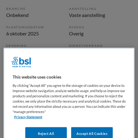
BRANCHE
AANSTELLING
Onbekend
Vaste aanstelling
PLAATSINGSDATUM
NIVEAU
6 oktober 2025
Overig
ERVARING
DIENSTVERBAND
Niet nader bepaald
Parttime
Vacature niet beschikbaar
This website uses cookies
Deze vacature Psycholoog | kind en jeugd bij BKV is niet
By clicking “Accept All” you agree to the storage of cookies on your device to
improve website navigation, analyze website usage, and help us improve our
meer actueel. Hieronder staan enkele vergelijkbare
products and personalize content and marketing. If you choose to reject the
vacatures die voor u wellicht interessant zijn.
cookies, we only place the strictly necessary and analytical cookies. These do
not record any information about you as a person. You can indicate this under
"manage preferences"
Privacy Statement
Reject All
Accept All Cookies