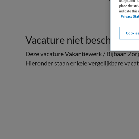
usage, and he
place the str
indicate thi
Privacy Sta
Cookies
Vacature niet beschikbaar
Deze vacature Vakantiewerk / Bijbaan Zorg 
Hieronder staan enkele vergelijkbare vacatu