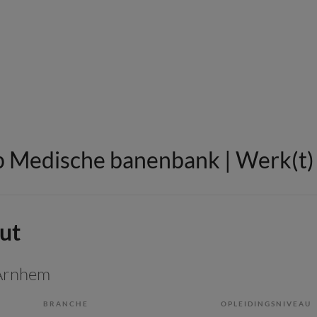
 Medische banenbank | Werk(t) i
ut
 Arnhem
BRANCHE
OPLEIDINGSNIVEAU