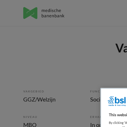
Va
VAKGEBIED
FUNCTIE
GGZ/Welzijn
Sociaal consul
This websi
NIVEAU
ERVARING
By clicking “
MBO
In opleiding