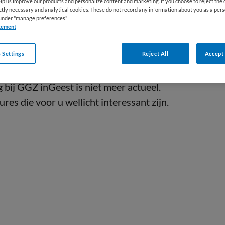
lp us improve our products and personalize content and marketing. If you choose to reject the 
ictly necessary and analytical cookies. These do not record any information about you as a pers
s under "manage preferences"
tement
 Settings
Reject All
Accept 
bij GGZ inGeest is niet meer actueel.
res die voor u wellicht interessant zijn.