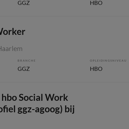
GGZ
HBO
Worker
 Haarlem
BRANCHE
OPLEIDINGSNIVEAU
GGZ
HBO
t hbo Social Work
fiel ggz-agoog) bij