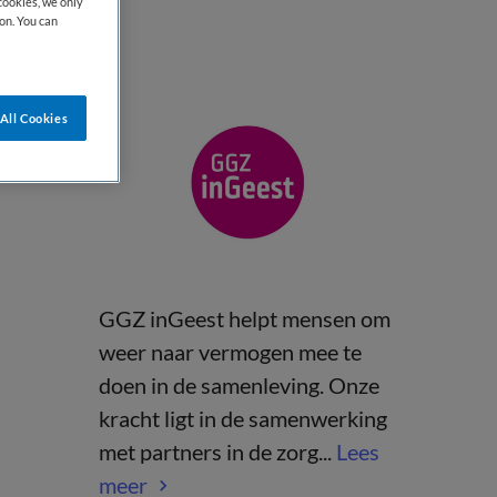
cookies, we only
on. You can
All Cookies
GGZ inGeest helpt mensen om
weer naar vermogen mee te
doen in de samenleving. Onze
kracht ligt in de samenwerking
met partners in de zorg...
Lees
meer