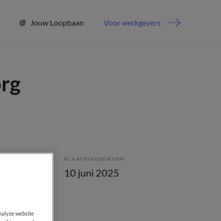
Jouw Loopbaan
Voor werkgevers
org
PLAATSINGSDATUM
enstverband
10 juni 2025
analyze website