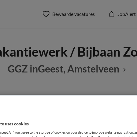
Bewaarde vacatures
JobAlert
kantiewerk / Bijbaan Z
GGZ inGeest, Amstelveen
BRANCHE
AANSTELLING
ent
Zelfstandige kliniek
Tijdelijk di
te uses cookies
DIENSTVERBAND
Accept All” you agree to the storage of cookies on your device to improve website navigation, 
0-uren contract