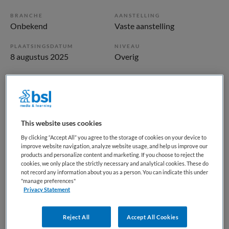
BRANCHE
AANSTELLING
Onbekend
Vaste aanstelling
PLAATSINGSDATUM
NIVEAU
8 augustus 2025
Overig
ERVARING
DIENSTVERBAND
Niet nader bepaald
Fulltime
Vacature niet beschikbaar
This website uses cookies
By clicking “Accept All” you agree to the storage of cookies on your device to
Deze vacature Systeemtherapeut Kind & Jeugd | Aruba bij
improve website navigation, analyze website usage, and help us improve our
BKV is niet meer actueel. Hieronder staan enkele
products and personalize content and marketing. If you choose to reject the
cookies, we only place the strictly necessary and analytical cookies. These do
vergelijkbare vacatures die voor u wellicht interessant zijn.
not record any information about you as a person. You can indicate this under
"manage preferences"
Privacy Statement
Reject All
Accept All Cookies