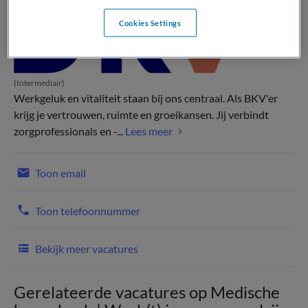
Cookies Settings
(Intermediair)
Werkgeluk en vitaliteit staan bij ons centraal. Als BKV'er
krijg je vertrouwen, ruimte en groeikansen. Jij verbindt
zorgprofessionals en -...
Lees meer
Toon email
Toon telefoonnummer
Bekijk meer vacatures
Gerelateerde vacatures op Medische