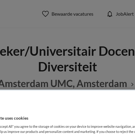
Bewaarde vacatures
JobAlert
ker/Universitair Docent
Diversiteit
Amsterdam UMC, Amsterdam
BRANCHE
AANSTELLING
te uses cookies
Ziekenhuis
Niet nader 
Accept All” you agree to the storage of cookies on your device to improve website navigation, 
lp us improve our products and personalize content and marketing. If you choose to reject the 