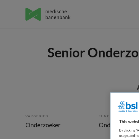
Senior Onderzoe
VAKGEBIED
FUNCTIE
This websi
Onderzoeker
Onderzoeker
By clicking “
usage, and he