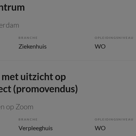
entrum
terdam
BRANCHE
OPLEIDINGSNIVEAU
Ziekenhuis
WO
met uitzicht op
ect (promovendus)
en op Zoom
BRANCHE
OPLEIDINGSNIVEAU
Verpleeghuis
WO