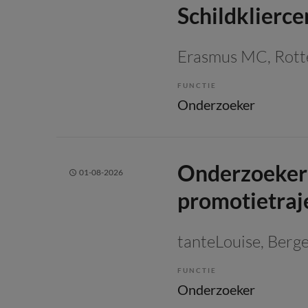
Schildklierc
Erasmus MC
, Rot
FUNCTIE
Onderzoeker
Onderzoeker 
01-08-2026
promotietraj
tanteLouise
, Berg
FUNCTIE
Onderzoeker