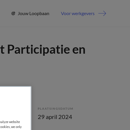
Jouw Loopbaan
Voor werkgevers
 Participatie en
PLAATSINGSDATUM
bepaald
29 april 2024
analyze website
cookies, we only