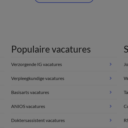
Populaire vacatures
S
Verzorgende IG vacatures
Jo
Verpleegkundige vacatures
We
Basisarts vacatures
Ta
ANIOS vacatures
C
Doktersassistent vacatures
R