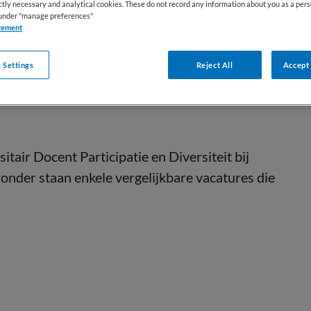
ictly necessary and analytical cookies. These do not record any information about you as a pers
DIENSTVERBAND
s under "manage preferences"
aald
Fulltime
tement
 Settings
Reject All
Accept 
air Docent Participatie en Diversiteit bij
nder staan enkele vergelijkbare vacatures die