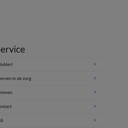
ervice
bAlert
rven in de zorg
rieven
ontact
SS