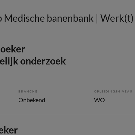
 Medische banenbank | Werk(t) i
zoeker
lijk onderzoek
BRANCHE
OPLEIDINGSNIVEAU
Onbekend
WO
eker