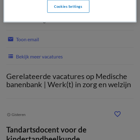
Samen grenzen verleggen voor een duurzame toekomst van
Cookies Settings
gezondheid Als grootste werkgever van Noord-Nederland
biedt het UMCG grote...
Lees meer
Toon email
Bekijk meer vacatures
Gerelateerde vacatures op Medische
banenbank | Werk(t) in zorg en welzijn
Gisteren
Tandartsdocent voor de
kindertandheelkunde