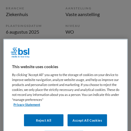
BRANCHE
AANSTELLING
Ziekenhuis
Vaste aanstelling
PLAATSINGSDATUM
NIVEAU
6 augustus 2025
WO
ERVARING
DIENSTVERBAND
Ervaren
Parttime
This website uses cookies
Vacature niet beschikbaar
By clicking “Accept All” you agree to the storage of cookies on your device to
Deze vacature Tandarts-Pedodontoloog bij UMCG is niet
improve website navigation, analyze website usage, and help us improve our
products and personalize content and marketing. If you choose to reject the
meer actueel. Hieronder staan enkele vergelijkbare
cookies, we only place the strictly necessary and analytical cookies. These do
vacatures die voor u wellicht interessant zijn.
not record any information about you as a person. You can indicate this under
"manage preferences"
Privacy Statement
Reject All
Accept All Cookies