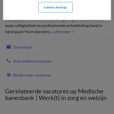
Cookies Settings
Zoek jij een interessante werkomgeving en een werksfeer
waar collegialiteit en professionele ontwikkeling hand in
hand gaan? Kom dan eens...
Lees meer
Toon email
Toon telefoonnummer
Bekijk meer vacatures
Gerelateerde vacatures op Medische
banenbank | Werk(t) in zorg en welzijn