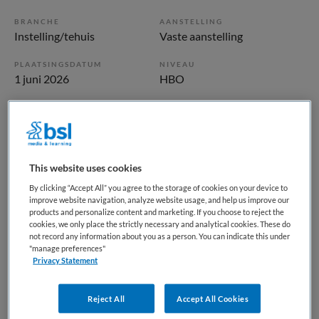
BRANCHE
AANSTELLING
Instelling/tehuis
Vaste aanstelling
PLAATSINGSDATUM
NIVEAU
1 juni 2026
HBO
ERVARING
DIENSTVERBAND
Ervaren
Fulltime
Vacature niet beschikbaar
This website uses cookies
By clicking “Accept All” you agree to the storage of cookies on your device to
Deze vacature Verpleegkundige casemanager FACT Meierij
improve website navigation, analyze website usage, and help us improve our
products and personalize content and marketing. If you choose to reject the
bij Reinier van Arkel is niet meer actueel. Hieronder staan
cookies, we only place the strictly necessary and analytical cookies. These do
enkele vergelijkbare vacatures die voor u wellicht
not record any information about you as a person. You can indicate this under
interessant zijn.
"manage preferences"
Privacy Statement
Reject All
Accept All Cookies