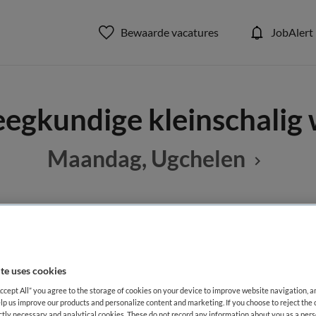
Bewaarde vacatures
JobAlert
eegkundige kleinschalig
Maandag, Ugchelen
BRANCHE
AANSTELLING
leegkundige
Onbekend
Niet nader 
te uses cookies
Accept All” you agree to the storage of cookies on your device to improve website navigation, 
DIENSTVERBAND
lp us improve our products and personalize content and marketing. If you choose to reject the 
aald
Niet nader bepaald
ictly necessary and analytical cookies. These do not record any information about you as a pers