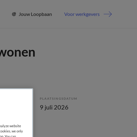
Jouw Loopbaan
Voor werkgevers
 wonen
PLAATSINGSDATUM
bepaald
9 juli 2026
analyze website
cookies, we only
on. You can