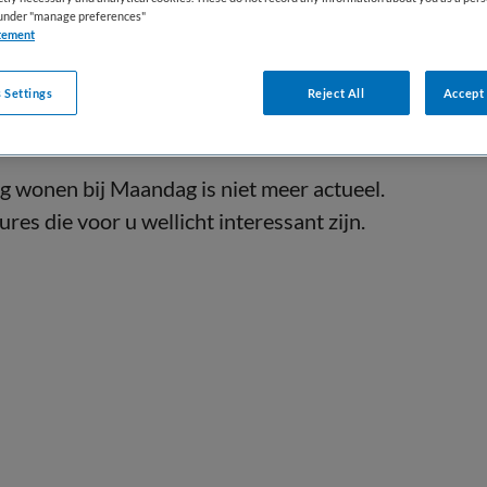
s under "manage preferences"
tement
 Settings
Reject All
Accept 
g wonen bij Maandag is niet meer actueel.
res die voor u wellicht interessant zijn.