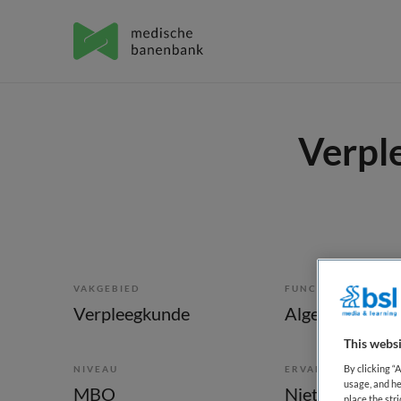
Verpl
VAKGEBIED
FUNCTIE
Verpleegkunde
Algemeen verp
This websi
By clicking “
NIVEAU
ERVARING
usage, and he
MBO
Niet nader bep
place the str