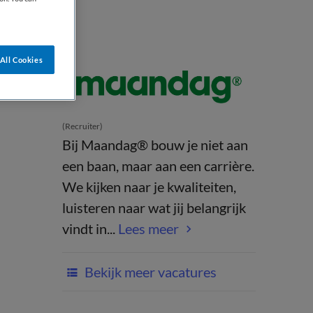
All Cookies
(Recruiter)
Bij Maandag® bouw je niet aan
een baan, maar aan een carrière.
We kijken naar je kwaliteiten,
luisteren naar wat jij belangrijk
vindt in...
Lees meer
Bekijk meer vacatures