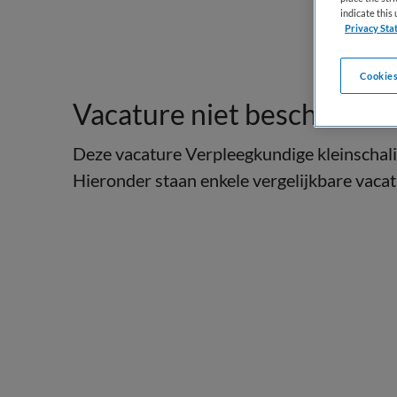
indicate thi
Privacy Sta
Cookies
Vacature niet beschikbaar
Deze vacature Verpleegkundige kleinschali
Hieronder staan enkele vergelijkbare vacatu