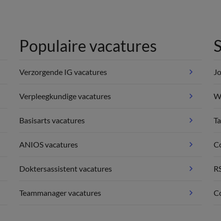
Populaire vacatures
S
Verzorgende IG vacatures
Jo
Verpleegkundige vacatures
We
Basisarts vacatures
Ta
ANIOS vacatures
C
Doktersassistent vacatures
R
Teammanager vacatures
Co