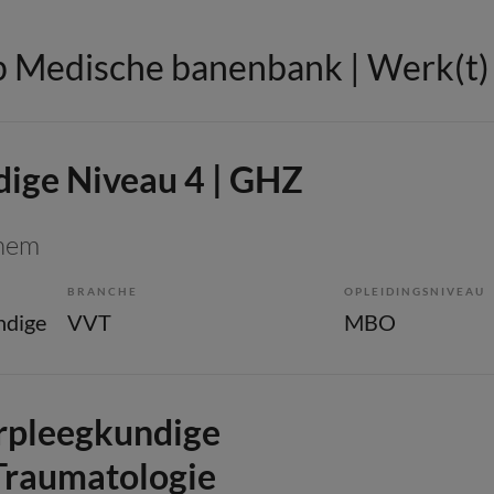
 Medische banenbank | Werk(t) i
ige Niveau 4 | GHZ
chem
BRANCHE
OPLEIDINGSNIVEAU
ndige
VVT
MBO
rpleegkundige
Traumatologie