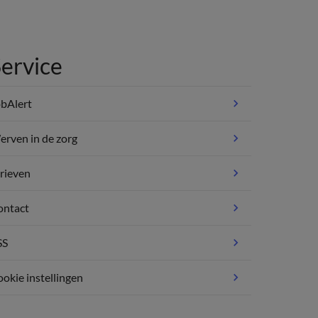
ervice
bAlert
rven in de zorg
rieven
ontact
SS
okie instellingen