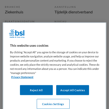
BRANCHE
AANSTELLING
Ziekenhuis
Tijdelijk dienstverband
PLAATSINGSDATUM
NIVEAU
11 mei 2025
HBO
ERVARING
DIENSTVERBAND
Niet nader bepaald
Parttime
This website uses cookies
By clicking “Accept All” you agree to the storage of cookies on your device to
Vacature niet beschikbaar
improve website navigation, analyze website usage, and help us improve our
products and personalize content and marketing. If you choose to reject the
cookies, we only place the strictly necessary and analytical cookies. These do
Deze vacature Diabetesverpleegkundige bij
not record any information about you as a person. You can indicate this under
Diakonessenhuis is niet meer actueel. Hieronder staan
"manage preferences"
Privacy Statement
enkele vergelijkbare vacatures die voor u wellicht
interessant zijn.
Reject All
Accept All Cookies
Cookies Settings