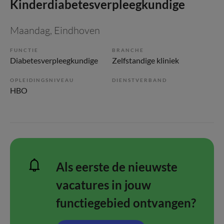
Kinderdiabetesverpleegkundige
Maandag
, Eindhoven
FUNCTIE
BRANCHE
Diabetesverpleegkundige
Zelfstandige kliniek
OPLEIDINGSNIVEAU
DIENSTVERBAND
HBO
Als eerste de nieuwste
vacatures in jouw
functiegebied ontvangen?