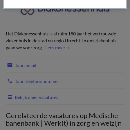
Het Diakonessenhuis is al ruim 180 jaar het vertrouwde
ziekenhuis in de stad en regio Utrecht. In ons ziekenhuis
gaan we voor zorg...
Lees meer
Toon email
Toon telefoonnummer
Bekijk meer vacatures
Gerelateerde vacatures op Medische
banenbank | Werk(t) in zorg en welzijn